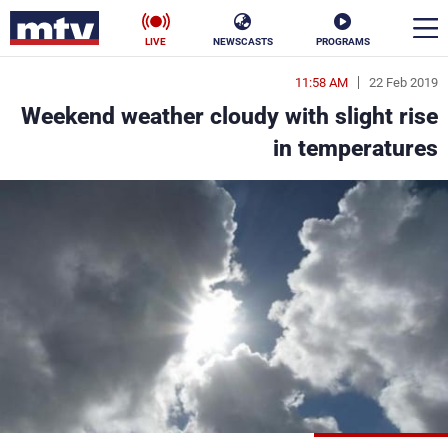
LIVE
NEWSCASTS
PROGRAMS
11:58 AM
22 Feb 2019
en
Weekend weather cloudy with slight rise
الأخبار
in temperatures
سياسة
ناس
إقتصاد
فن
منوعات
رياضة
كأس العالم
البرامج
جدول البرامج