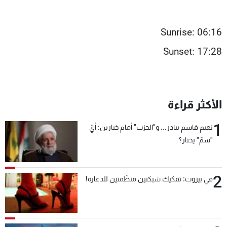
Sunrise: 06:16
Sunset: 17:28
الأكثر قراءة
1
نعيم قاسم يبادر... و"الحزب" أمام خيارين: أيّ
"سمّ" يختار؟
2
في بيروت: تفكيك شبكتين منظّمتين للدعارة!