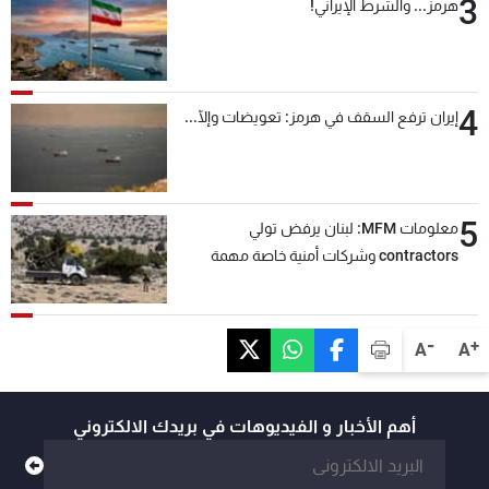
3
هرمز... والشرط الإيراني!
4
إيران ترفع السقف في هرمز: تعويضات وإلّا...
5
معلومات MFM: لبنان يرفض تولي
contractors وشركات أمنية خاصة مهمة
التحقق من نزع سلاح "حزب الله"
-
+
A
A
أهم الأخبار و الفيديوهات في بريدك الالكتروني