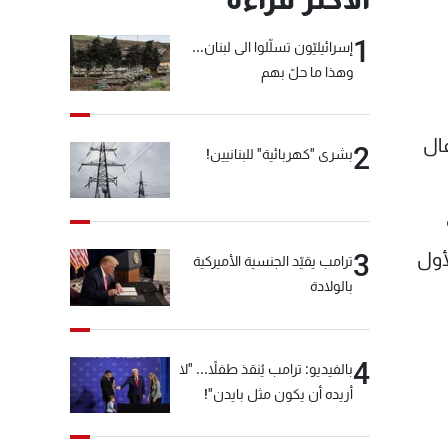
1
إسرائيليّون تسلّلوا الى لبنان...
وهذا ما حلّ بهم
فال
2
بشرى "كهربائية" للبنانيين!
أول
3
ترامب يقيّد الجنسية الأميركية
بالولادة
4
بالفيديو: ترامب يُنقذ طفلاً... "لا
أريده أن يكون مثل بايدن"!