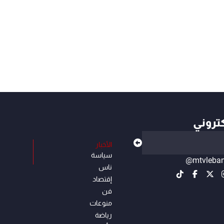
كتروني
الأخبار
سياسة
@mtvleba
ناس
إقتصاد
فن
منوعات
رياضة