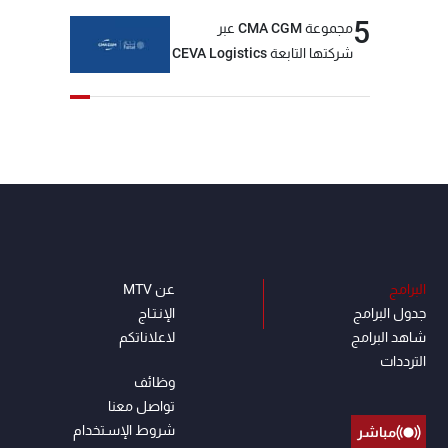
5
مجموعة CMA CGM عبر
شركتها التابعة CEVA Logistics
تُنجز الاستحواذ على مجموعة
فتّال
البرامج
عن MTV
جدول البرامج
الإنـتـاج
شاهد البرامج
لاعلاناتكم
الترددات
وظائف
تواصل معنا
شروط الإسـتخدام
مباشر