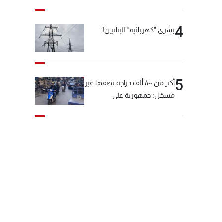
4
بشرى "كهربائية" للبنانيين!
5
أكثر من ٨٠٠ ألف دراجة نصفها غير
مسجّل: جمهورية على
"دولابَين"!