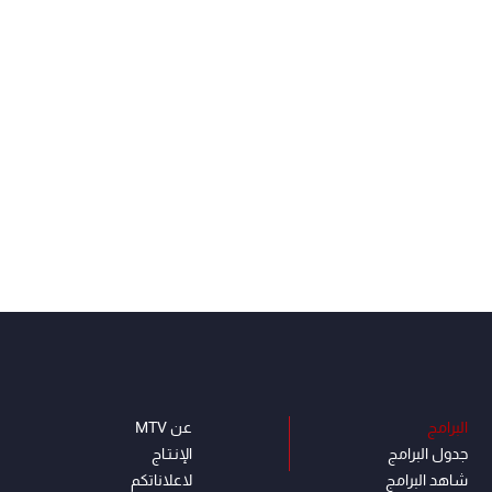
البرامج
عن MTV
جدول البرامج
الإنـتـاج
شاهد البرامج
لاعلاناتكم