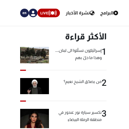
البرامج
نشرة الأخبار
LIVE
en
الأكثر قراءة
1
إسرائيليّون تسلّلوا الى لبنان...
وهذا ما حلّ بهم
2
من يصدّق الشيخ نعيم؟
3
تكسير سيارة نور غندور في
منطقة الرملة البيضاء