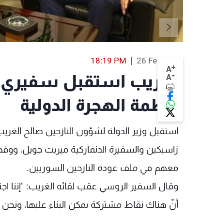
18:19 PM
26 Feb 2019
+
A
-
الغريب استقبل سفيري ر
A
منظمة الهجرة الدولية
استقبل وزير الدولة لشؤون النازحين صالح الغريب
معهم في ملف عودة النازحين السوريين.
وقال السفير الروسي عقب لقائه الغريب: "إننا اجت
أنّ هناك نقاط مشتركة يمكن البناء عليها، ونحن ا