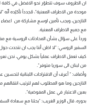
ان الظروف سوف تتطوّر نحو الافضل في كافة ا
موحدة من الاطراف المعنية"، مّجدداً تأكيّده أنّه
النازحين، ويجب تأمين اوسع مشاركة من اعضاء ال
مع جميع الاطراف المعنية.
ورداً على سؤال بشأن المحادثات الروسية مع مفو
السفير الروسي: "لا اظن أننا يجب ان نتحدث حول 
كيف تعمل الاطراف عملياً بشكل يومي، نحن نعرف أ
من لبنان الى سوريا متوفر".
وأضاف: " أعرف أن الاقتراحات اللبنانية لتحسين ع
النازحين وما هو المطلوب لهم لترتيب انتقالهم من 
بعين الاعتبار في عمل المفوضية".
بدوره، قال الوزير الغريب: "بحثنا مع سعادة ال