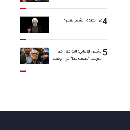
"انشالله خير"
4
من يصدّق الشيخ نعيم؟
5
الرئيس الإيراني: التواصل مع
المرشد "صعب جداً" في الوقت
الحالي