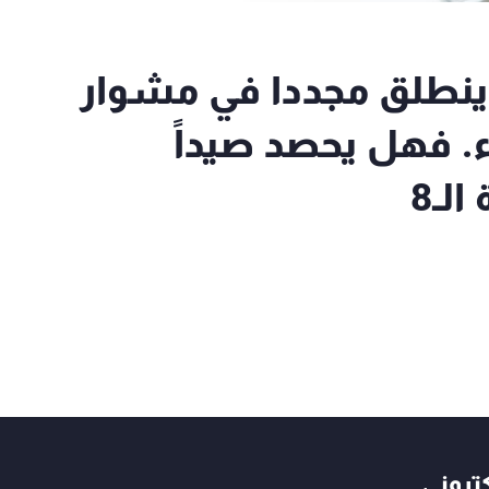
نطلق مجددا في مشوار
. فهل يحصد صيداً
لـ8
كتروني