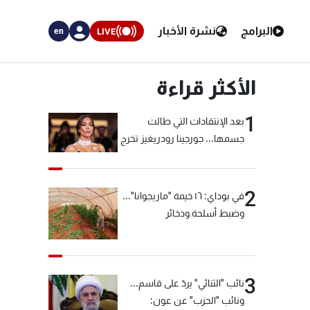
البرامج
نشرة الأخبار
LIVE
en
الأكثر قراءة
1
بعد الإنتقادات التي طالت
جسمها... جورجينا رودريغيز تخرج
عن صمتها
2
في بوداي: ١٦ خيمة "ماريجوانا"...
وضبط أسلحة وذخائر
3
نائب "الثنائي" يردّ على قاسم...
ونائب "الحزب" عن عون: