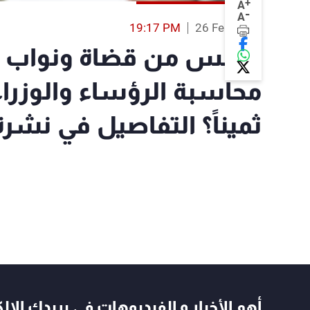
+
A
-
A
19:17 PM
26 Feb 2019
مجلس من قضاة ونواب ي
محاسبة الرؤساء والوزراء
ثميناً؟ التفاصيل في نشرة ا
أهم الأخبار و الفيديوهات في بريدك الال