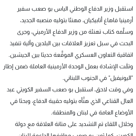
شاهد البرامج
استقبل وزير الدفاع الوطني الياس بو صعب سفير
الترددات
أرمينيا فاهاغ أتابيكيان، مهنئا بتوليه منصبه الجديد،
وسلَّمه كتاب تهنئة من وزير الدفاع الأرميني، وجرى
عن MTV
وظائف
الإنـتـاج
تواصل معنا
البحث في سبل تعزيز العلاقات بين البلدين وآلية تنفيذ
لاعلاناتكم
شروط الإسـتخدام
اتفاقية التعاون العسكري الموقَّعة حديثا بين الجيشين.
سياسة الخصوصية
وتمَّت الإشادة بعمل الوحدة الأرمينية العاملة ضمن إطار
"اليونيفيل" في الجنوب اللبناني.
وفي وقت لاحق، استقبل بو صعب السفير الكويتي عبد
العال القناعي الذي هنَّأه بتوليه حقيبة الدفاع، وبحثا في
الأوضاع العامة في لبنان والمنطقة.
وخلال اللقاء تم التشديد على متانة العلاقة مع دولة
الكويت، كما ثمن بو صعب مواقفها الداعمة للبنان،