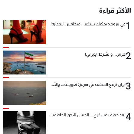
الأكثر قراءة
1
في بيروت: تفكيك شبكتين منظّمتين للدعارة!
2
هرمز... والشرط الإيراني!
3
إيران ترفع السقف في هرمز: تعويضات وإلّا...
4
بعد خطف عسكري... الجيش يُلاحق الخاطفين