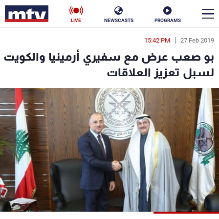
LIVE
NEWSCASTS
PROGRAMS
15:42 PM
27 Feb 2019
en
بو صعب عرض مع سفيري أرمينيا والكويت
الأخبار
لسبل تعزيز العلاقات
سياسة
ناس
إقتصاد
فن
منوعات
رياضة
كأس العالم
البرامج
جدول البرامج