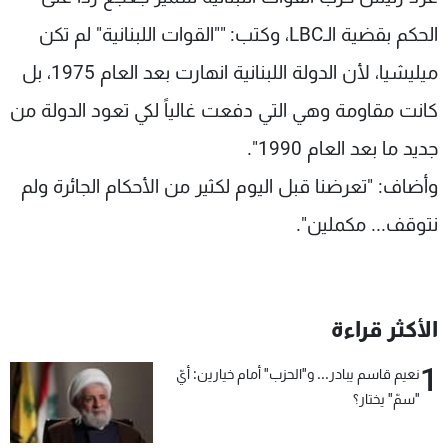
شاهد البرامج
الحكم بقضية الـLBC، وكتب: ""القوات اللبنانية" لم تكن
الترددات
ميليشيا، لأن الدولة اللبنانية انهارت بعد العام 1975، بل
كانت مقاومة وهي التي دفعت غالياً لكي تعود الدولة من
عن MTV
وظائف
الإنـتـاج
تواصل معنا
جديد ما بعد العام 1990".
لاعلاناتكم
شروط الإسـتخدام
سياسة الخصوصية
وأضاف: "تعرضنا قبل اليوم لكثير من الأحكام الجائرة ولم
نتوقف... مكملين".
الأكثر قراءة
1
نعيم قاسم يبادر... و"الحزب" أمام خيارين: أيّ
"سمّ" يختار؟