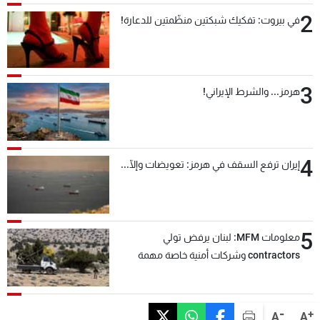
2
في بيروت: تفكيك شبكتين منظّمتين للدعارة!
3
هرمز... والشرط الإيراني!
4
إيران ترفع السقف في هرمز: تعويضات وإلّا...
5
معلومات MFM: لبنان يرفض تولي
contractors وشركات أمنية خاصة مهمة
التحقق من نزع سلاح "حزب الله"
-
+
A
A