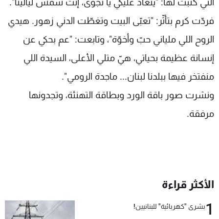
التي كتبت لها: "ينعاد عليكي يا نجوى، إنت شمش ليالينا".
فردّت كرم بتأثّر: "تعبّى البيت وتغطّت الدني زهور. هيدي
الروح اللي ملياني حبّ وأخوّة"، وتابعت: "عم بحكي عن
إنسانة عظيمة بحياتي، هيّ متلي الأعلى، السيدة اللي
منفتخر فيها ببلدنا لبنان... ماجدة الرومي".
ونشرت صور باقة الورد وبطاقة التهنئة، وتجدونها
مرفقة.
الأكثر قراءة
1
بشرى "كهربائية" للبنانيين!