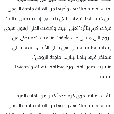
شاهد البرامج
بمناسبة عيد ميلادها، وآخرها من الفنانة ماجدة الرومي
الترددات
التي كتبت لها: "ينعاد عليكي يا نجوى، إنت شمش ليالينا".
فردّت كرم بتأثّر: "تعبّى البيت وتغطّت الدني زهور. هيدي
عن MTV
وظائف
الإنـتـاج
تواصل معنا
الروح اللي ملياني حبّ وأخوّة"، وتابعت: "عم بحكي عن
لاعلاناتكم
شروط الإسـتخدام
سياسة الخصوصية
إنسانة عظيمة بحياتي، هيّ متلي الأعلى، السيدة اللي
منفتخر فيها ببلدنا لبنان... ماجدة الرومي".
ونشرت صور باقة الورد وبطاقة التهنئة، وتجدونها
مرفقة.
تلقّت الفنانة نجوى كرم عدداً كبيراً من باقات الورد
بمناسبة عيد ميلادها، وآخرها من الفنانة ماجدة الرومي