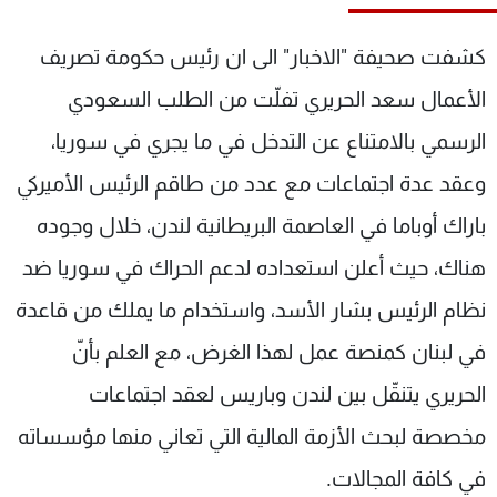
شاهد البرامج
الترددات
كشفت صحيفة "الاخبار" الى ان رئيس حكومة تصريف
الأعمال سعد الحريري تفلّت من الطلب السعودي
عن MTV
وظائف
الرسمي بالامتناع عن التدخل في ما يجري في سوريا،
الإنـتـاج
تواصل معنا
لاعلاناتكم
شروط الإسـتخدام
وعقد عدة اجتماعات مع عدد من طاقم الرئيس الأميركي
سياسة الخصوصية
باراك أوباما في العاصمة البريطانية لندن، خلال وجوده
هناك، حيث أعلن استعداده لدعم الحراك في سوريا ضد
نظام الرئيس بشار الأسد، واستخدام ما يملك من قاعدة
في لبنان كمنصة عمل لهذا الغرض، مع العلم بأنّ
الحريري يتنقّل بين لندن وباريس لعقد اجتماعات
مخصصة لبحث الأزمة المالية التي تعاني منها مؤسساته
في كافة المجالات.