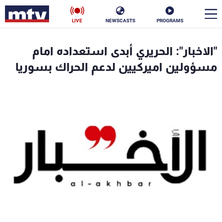
LIVE
NEWSCASTS
PROGRAMS
en
"الاخبار": الحريري أبدى استعداده امام
الأخبار
مسؤولين اميركيين لدعم الحراك بسوريا
سياسة
ناس
إقتصاد
فن
منوعات
رياضة
كأس العالم
البرامج
جدول البرامج