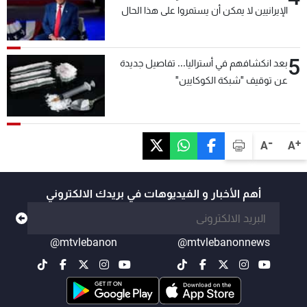
الإيرانيين لا يمكن أن يستمروا على هذا الحال
5
بعد انكشافهم في أستراليا... تفاصيل جديدة
عن توقيف "شبكة الكوكايين"
-
+
A
A
أهم الأخبار و الفيديوهات في بريدك الالكتروني
@mtvlebanon
@mtvlebanonnews