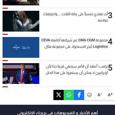
3
أبٌ يعتدي جنسيّاً على بناته الثلاث… واعترافاتٌ
صادمة
4
مجموعة CMA CGM عبر شركتها التابعة CEVA
Logistics تُنجز الاستحواذ على مجموعة فتّال
5
ترامب: أعتقد أن الأمر سينتهي قريبًا جدًا لأن
الإيرانيين لا يمكن أن يستمروا على هذا الحال
-
+
A
A
أهم الأخبار و الفيديوهات في بريدك الالكتروني