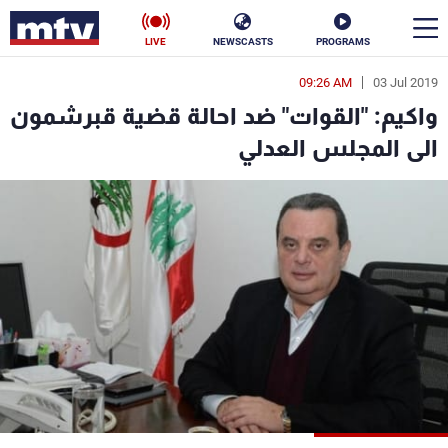
LIVE
NEWSCASTS
PROGRAMS
09:26 AM
03 Jul 2019
en
واكيم: "القوات" ضد احالة قضية قبرشمون
الأخبار
الى المجلس العدلي
سياسة
ناس
إقتصاد
فن
منوعات
رياضة
كأس العالم
البرامج
جدول البرامج