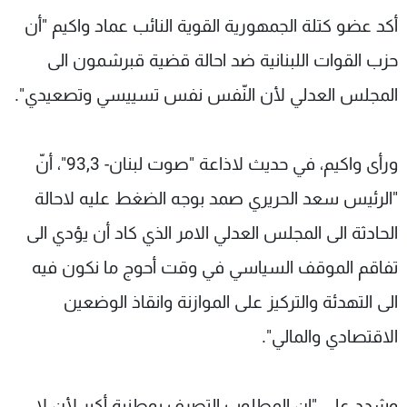
شاهد البرامج
أكد عضو كتلة الجمهورية القوية النائب عماد واكيم "أن
الترددات
حزب القوات اللبنانية ضد احالة قضية قبرشمون الى
المجلس العدلي لأن النّفس نفس تسييسي وتصعيدي".
عن MTV
وظائف
الإنـتـاج
تواصل معنا
لاعلاناتكم
شروط الإسـتخدام
ورأى واكيم، في حديث لاذاعة "صوت لبنان- 93,3"، أنّ
سياسة الخصوصية
"الرئيس سعد الحريري صمد بوجه الضغط عليه لاحالة
الحادثة الى المجلس العدلي الامر الذي كاد أن يؤدي الى
تفاقم الموقف السياسي في وقت أحوج ما نكون فيه
الى التهدئة والتركيز على الموازنة وانقاذ الوضعين
الاقتصادي والمالي".
وشدد على "ان المطلوب التصرف بوطنية أكبر لأن لا