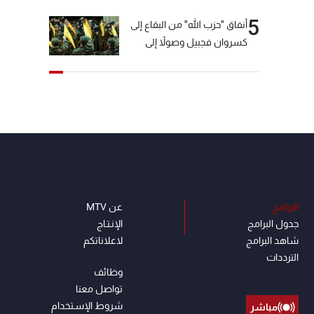
5
أنفاق "حزب الله" من البقاع إلى
كسروان فجبيل وصولاً إلى
المختارة... التفاصيل في نشرة
الأخبار بعد قليل
البرامج
عن MTV
جدول البرامج
الإنـتـاج
شاهد البرامج
لاعلاناتكم
الترددات
وظائف
تواصل معنا
شروط الإسـتخدام
مباشر