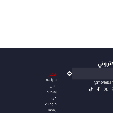
كتروني
الأخبار
سياسة
@mtvleba
ناس
إقتصاد
فن
منوعات
رياضة