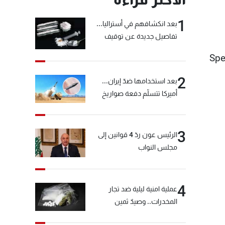
1
بعد انكشافهم في أستراليا...
تفاصيل جديدة عن توقيف
"شبكة الكوكايين"
Spe
2
بعد استخدامها ضدّ إيران...
أميركا تتسلّم دفعة صواريخ
كبيرة!
3
الرئيس عون ردّ 4 قوانين إلى
مجلس النواب
4
عملية امنية ليلية ضد تجار
المخدرات.. وصيدٌ ثمين