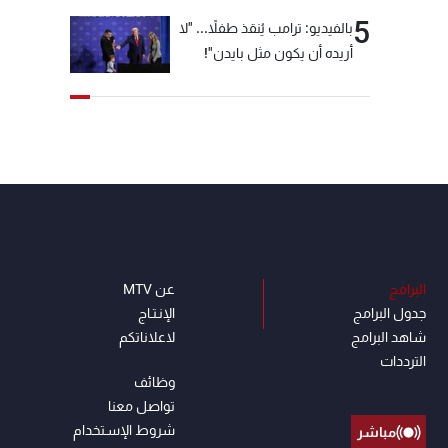
5
بالفيديو: ترامب يُنقذ طفلاً... "لا
أريده أن يكون مثل بايدن"!
البرامج
عن MTV
جدول البرامج
الإنـتـاج
شاهد البرامج
لاعلاناتكم
الترددات
وظائف
تواصل معنا
شروط الإسـتخدام
مباشر