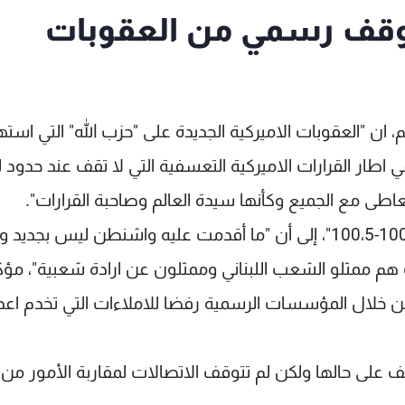
قف رسمي من العقوبات
م، ان "العقوبات الاميركية الجديدة على "حزب الله" التي اس
طار القرارات الاميركية التعسفية التي لا تقف عند حدود ل
ى مع الجميع وكأنها سيدة العالم وصاحبة القرارات".
ولفت هاشم، في حديث الى اذاعة "صوت لبنان 100،3-100،5"، إلى أن "ما أقدمت عليه واشنطن ليس بجد
م ممثلو الشعب اللبناني وممثلون عن ارادة شعبية"، مؤكد
خلال المؤسسات الرسمية رفضا للاملاءات التي تخدم اعدا
على حالها ولكن لم تتوقف الاتصالات لمقاربة الأمور من ز