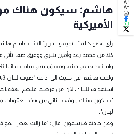
+
A
-
هاشم: سيكون هناك مو
A
الأميركية
رأى عضو كتلة "التنمية والتحرير" النائب قاسم هاش
كلا من محمد رعد وأمين شري ووفيق صفا، تأتي في ا
واستهداف مواطنيه ومسؤوليه وسياسييه انما تتعاط
استهداف للبنان، لان من فرضت عليهم العقوبات ه
"سيكون هناك موقف لبناني من هذه العقوبات من 
لبنان".
وعن حادثة قبرشمون، قال: "ما زالت بعض المواقف 