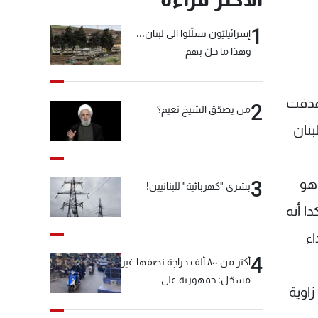
1
إسرائيليّون تسلّلوا الى لبنان...
وهذا ما حلّ بهم
تهدفت
2
من يصدّق الشيخ نعيم؟
بنان
يد وهو
3
بشرى "كهربائية" للبنانيين!
ا أنه
ء
4
أكثر من ٨٠٠ ألف دراجة نصفها غير
مسجّل: جمهورية على
اوية
"دولابَين"!