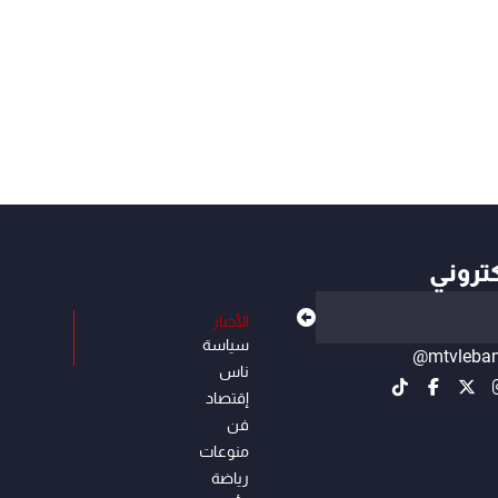
كتروني
الأخبار
سياسة
@mtvleba
ناس
إقتصاد
فن
منوعات
رياضة