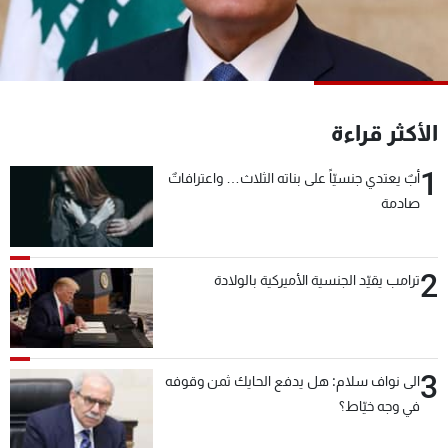
شاهد البرامج
الترددات
عن MTV
وظائف
الأكثر قراءة
الإنـتـاج
تواصل معنا
لاعلاناتكم
شروط الإسـتخدام
1
سياسة الخصوصية
أبٌ يعتدي جنسيّاً على بناته الثلاث… واعترافاتٌ
صادمة
2
ترامب يقيّد الجنسية الأميركية بالولادة
3
الى نواف سلام: هل يدفع الحايك ثمن وقوفه
في وجه خيّاط؟