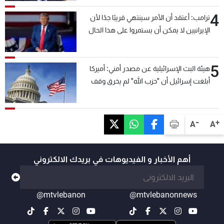
4
ترامب: أعتقد أن الأمر سينتهي قريبًا جدًا لأن
الإيرانيين لا يمكن أن يستمروا على هذا الحال
5
هيئة البث الإسرائيلية عن مصدر أمني: أميركا
أبلغت إسرائيل أن "حزب الله" لم يخرق وقف
إطلاق النار أمس في مجدل زون وطلبت منها
عدم التصعيد خشية أن يؤثر ذلك على مفاوضات
روما
-
+
A
A
أهم الأخبار و الفيديوهات في بريدك الالكتروني
@mtvlebanon
@mtvlebanonnews