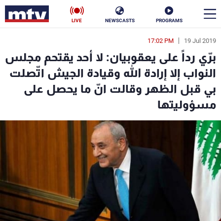
LIVE
NEWSCASTS
PROGRAMS
17:02 PM
19 Jul 2019
en
برّي رداً على يعقوبيان: لا أحد يقتحم مجلس
الأخبار
النواب إلا إرادة الله وقيادة الجيش اتّصلت
بي قبل الظهر وقالت انّ ما يحصل على
سياسة
ناس
مسؤوليتها
إقتصاد
فن
منوعات
رياضة
كأس العالم
البرامج
جدول البرامج