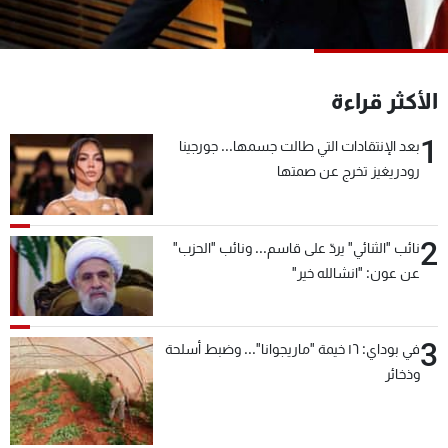
شاهد البرامج
الترددات
الأكثر قراءة
عن MTV
وظائف
الإنـتـاج
تواصل معنا
1
بعد الإنتقادات التي طالت جسمها... جورجينا
لاعلاناتكم
شروط الإسـتخدام
رودريغيز تخرج عن صمتها
سياسة الخصوصية
2
نائب "الثنائي" يردّ على قاسم... ونائب "الحزب"
عن عون: "انشالله خير"
3
في بوداي: ١٦ خيمة "ماريجوانا"... وضبط أسلحة
وذخائر