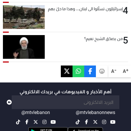
4
إسرائيليّون تسلّلوا الى لبنان... وهذا ما حلّ بهم
5
من يصدّق الشيخ نعيم؟
-
+
A
A
أهم الأخبار و الفيديوهات في بريدك الالكتروني
@mtvlebanon
@mtvlebanonnews