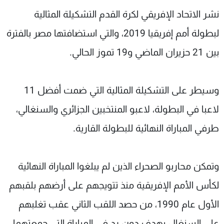
شاهد البرامج
نشر الاتحاد الإفريقي لكرة القدم التشكيلة المثالية
الترددات
لبطولة أمم إفريقيا 2019، والتي استضافتها مصر بالفترة
بين 21 حزيران الماضي و19 تموز الحالي.
عن MTV
وظائف
الإنـتـاج
تواصل معنا
لاعلاناتكم
شروط الإسـتخدام
وسيطر على التشكيلة المثالية التي ضمت أفضل 11
سياسة الخصوصية
لاعبا في البطولة، لاعبو المنتخبين الجزائري والسنغالي،
طرفي المباراة النهائية للبطولة القارية.
وتمكن محاربو الصحراء الذين لم يبلغوا المباراة النهائية
لكأس الأمم الإفريقية منذ تتويجهم على أرضهم بلقبهم
الأول عام 1990، من حصد اللقب الثاني عقب تغلبهم
على السنغال بهدف دون رد في المباراة التي جمعتهما