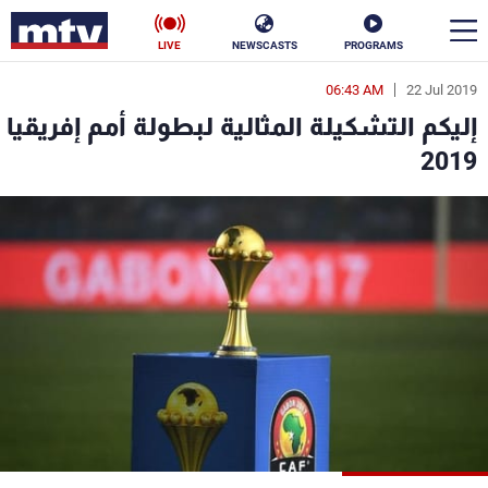
LIVE
NEWSCASTS
PROGRAMS
06:43 AM
22 Jul 2019
en
إليكم التشكيلة المثالية لبطولة أمم إفريقيا
الأخبار
2019
سياسة
ناس
إقتصاد
فن
منوعات
رياضة
كأس العالم
البرامج
جدول البرامج