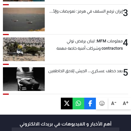
3
إيران ترفع السقف في هرمز: تعويضات وإلّا...
4
معلومات MFM: لبنان يرفض تولي
contractors وشركات أمنية خاصة مهمة
التحقق من نزع سلاح "حزب الله"
5
بعد خطف عسكري... الجيش يُلاحق الخاطفين
-
+
A
A
أهم الأخبار و الفيديوهات في بريدك الالكتروني