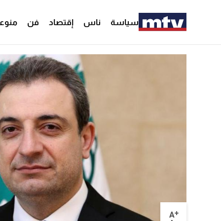
سياسة
ناس
إقتصاد
فن
منوع
+
A