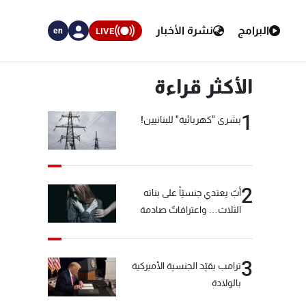
البرامج
نشرة الأخبار
LIVE
en
الأكثر قراءة
1
بشرى "كهربائية" للبنانيين!
2
أبٌ يعتدي جنسيّاً على بناته
الثلاث… واعترافاتٌ صادمة
3
ترامب يقيّد الجنسية الأميركية
بالولادة