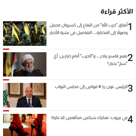
شاهد البرامج
الأكثر قراءة
الترددات
1
أنفاق "حزب الله" من البقاع إلى كسروان فجبيل
وصولاً إلى المختارة... التفاصيل في نشرة الأخبار
عن MTV
وظائف
بعد قليل
الإنـتـاج
تواصل معنا
لاعلاناتكم
شروط الإسـتخدام
سياسة الخصوصية
2
نعيم قاسم يبادر... و"الحزب" أمام خيارين: أيّ
"سمّ" يختار؟
3
الرئيس عون ردّ 4 قوانين إلى مجلس النواب
4
في بيروت: تفكيك شبكتين منظّمتين للدعارة!