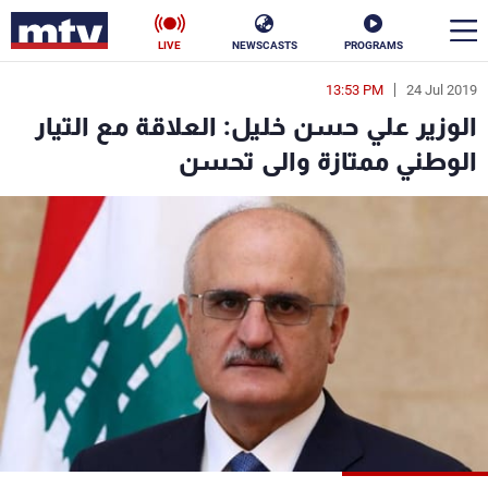
LIVE
NEWSCASTS
PROGRAMS
13:53 PM
24 Jul 2019
en
الوزير علي حسن خليل: العلاقة مع التيار
الأخبار
الوطني ممتازة والى تحسن
سياسة
ناس
إقتصاد
فن
منوعات
رياضة
كأس العالم
البرامج
جدول البرامج