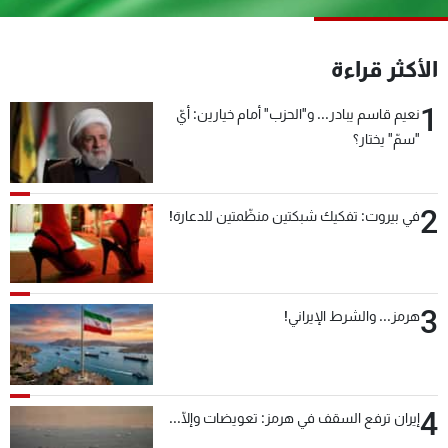
شاهد البرامج
الترددات
الأكثر قراءة
1
نعيم قاسم يبادر... و"الحزب" أمام خيارين: أيّ
عن MTV
وظائف
الإنـتـاج
تواصل معنا
"سمّ" يختار؟
لاعلاناتكم
شروط الإسـتخدام
سياسة الخصوصية
2
في بيروت: تفكيك شبكتين منظّمتين للدعارة!
3
هرمز... والشرط الإيراني!
4
إيران ترفع السقف في هرمز: تعويضات وإلّا...