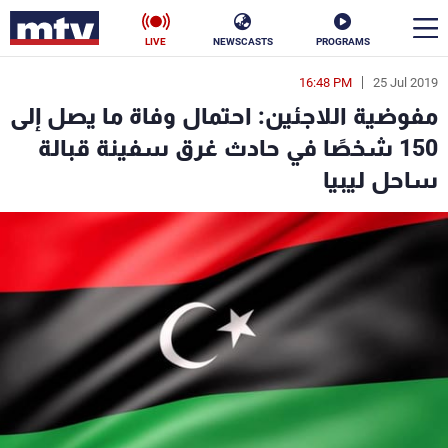
LIVE
NEWSCASTS
PROGRAMS
16:48 PM
25 Jul 2019
en
مفوضية اللاجئين: احتمال وفاة ما يصل إلى
الأخبار
150 شخصًا في حادث غرق سفينة قبالة
ساحل ليبيا
سياسة
ناس
إقتصاد
فن
منوعات
رياضة
كأس العالم
البرامج
جدول البرامج