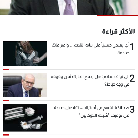
شاهد البرامج
الترددات
الأكثر قراءة
عن MTV
وظائف
الإنـتـاج
تواصل معنا
1
أبٌ يعتدي جنسيّاً على بناته الثلاث… واعترافاتٌ
لاعلاناتكم
شروط الإسـتخدام
صادمة
سياسة الخصوصية
2
الى نواف سلام: هل يدفع الحايك ثمن وقوفه
في وجه خيّاط؟
3
بعد انكشافهم في أستراليا... تفاصيل جديدة
عن توقيف "شبكة الكوكايين"