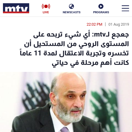
LIVE
NEWSCASTS
PROGRAMS
22:02 PM
01 Aug 2019
en
جعجع لـmtv: أي شيء تربحه على
الأخبار
المستوى الروحي من المستحيل أن
تخسره وتجربة الاعتقال لمدة 11 عاماً
سياسة
ناس
كانت أهم مرحلة في حياتي
إقتصاد
فن
منوعات
رياضة
كأس العالم
البرامج
جدول البرامج