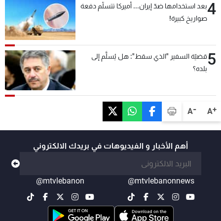
4
بعد استخدامها ضدّ إيران... أميركا تتسلّم دفعة
صواريخ كبيرة!
5
قضيّة السفير "الذي سقط": هل يُسلَّم إلى
بلده؟
-
+
A
A
أهم الأخبار و الفيديوهات في بريدك الالكتروني
@mtvlebanon
@mtvlebanonnews