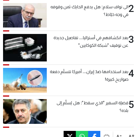
2
الى نواف سلام: هل يدفع الحايك ثمن وقوفه
في وجه خيّاط؟
3
بعد انكشافهم في أستراليا... تفاصيل جديدة
عن توقيف "شبكة الكوكايين"
4
بعد استخدامها ضدّ إيران... أميركا تتسلّم دفعة
صواريخ كبيرة!
5
قضيّة السفير "الذي سقط": هل يُسلَّم إلى
بلده؟
-
+
A
A