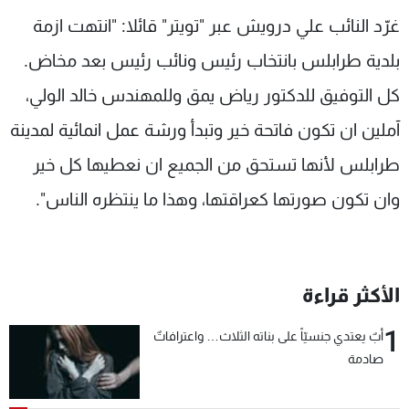
شاهد البرامج
غرّد النائب علي درويش عبر "تويتر" قائلا: "انتهت ازمة
الترددات
بلدية طرابلس بانتخاب رئيس ونائب رئيس بعد مخاض.
كل التوفيق للدكتور رياض يمق وللمهندس خالد الولي،
عن MTV
وظائف
الإنـتـاج
تواصل معنا
آملين ان تكون فاتحة خير وتبدأ ورشة عمل انمائية لمدينة
لاعلاناتكم
شروط الإسـتخدام
طرابلس لأنها تستحق من الجميع ان نعطيها كل خير
سياسة الخصوصية
وان تكون صورتها كعراقتها، وهذا ما ينتظره الناس".
الأكثر قراءة
1
أبٌ يعتدي جنسيّاً على بناته الثلاث… واعترافاتٌ
صادمة