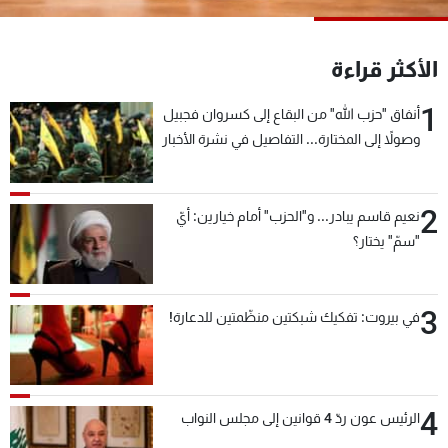
شاهد البرامج
الترددات
الأكثر قراءة
1
أنفاق "حزب الله" من البقاع إلى كسروان فجبيل
عن MTV
وظائف
الإنـتـاج
تواصل معنا
وصولاً إلى المختارة... التفاصيل في نشرة الأخبار
لاعلاناتكم
شروط الإسـتخدام
بعد قليل
سياسة الخصوصية
2
نعيم قاسم يبادر... و"الحزب" أمام خيارين: أيّ
"سمّ" يختار؟
3
في بيروت: تفكيك شبكتين منظّمتين للدعارة!
4
الرئيس عون ردّ 4 قوانين إلى مجلس النواب