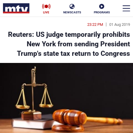
LIVE
NEWSCASTS
PROGRAMS
23:22 PM
01 Aug 2019
en
Reuters: US judge temporarily prohibits
الأخبار
New York from sending President
Trump's state tax return to Congress
سياسة
ناس
إقتصاد
فن
منوعات
رياضة
كأس العالم
البرامج
جدول البرامج