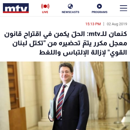
LIVE
NEWSCASTS
PROGRAMS
15:13 PM
02 Aug 2019
en
كنعان للـmtv: الحلّ يكمن في اقتراح قانون
الأخبار
معجل مكرر يتمّ تحضيره من "تكتل لبنان
القوي" لإزالة الإلتباس واللغط
سياسة
ناس
إقتصاد
فن
منوعات
رياضة
كأس العالم
البرامج
جدول البرامج