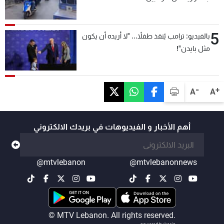
5
بالفيديو: ترامب يُنقذ طفلاً... "لا أريده أن يكون
مثل بايدن"!
-
+
A
A
أهم الأخبار و الفيديوهات في بريدك الالكتروني
@mtvlebanon
@mtvlebanonnews
© MTV Lebanon. All rights reserved.