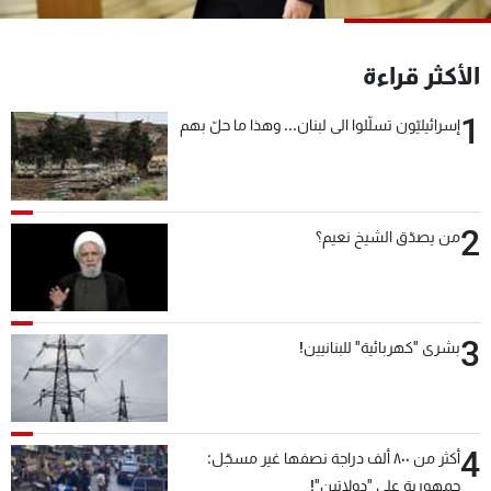
شاهد البرامج
الترددات
الأكثر قراءة
1
إسرائيليّون تسلّلوا الى لبنان... وهذا ما حلّ بهم
عن MTV
وظائف
الإنـتـاج
تواصل معنا
لاعلاناتكم
شروط الإسـتخدام
سياسة الخصوصية
2
من يصدّق الشيخ نعيم؟
3
بشرى "كهربائية" للبنانيين!
4
أكثر من ٨٠٠ ألف دراجة نصفها غير مسجّل:
جمهورية على "دولابَين"!