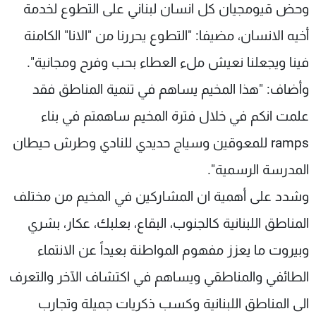
وحض قيومجيان كل انسان لبناني على التطوع لخدمة
أخيه الانسان، مضيفا: "التطوع يحررنا من "الانا" الكامنة
فينا ويجعلنا نعيش ملء العطاء بحب وفرح ومجانية".
وأضاف: "هذا المخيم يساهم في تنمية المناطق فقد
علمت انكم في خلال فترة المخيم ساهمتم في بناء
ramps للمعوقين وسياج حديدي للنادي وطرش حيطان
المدرسة الرسمية".
وشدد على أهمية ان المشاركين في المخيم من مختلف
المناطق اللبنانية كالجنوب، البقاع، بعلبك، عكار، بشري
وبيروت ما يعزز مفهوم المواطنة بعيداً عن الانتماء
الطائفي والمناطقي ويساهم في اكتشاف الآخر والتعرف
الى المناطق اللبنانية وكسب ذكريات جميلة وتجارب