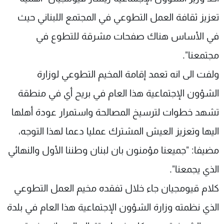
شاهد البرامج
تعزيز ثقافة العمل التطوعي في المجتمع اللبناني حيث
الترددات
في الأساس هناك صفحات مشرقة للتطوع في
مجتمعنا".
عن MTV
وظائف
الإنـتـاج
تواصل معنا
ولفت الى انه تعمد إقامة المخيم التطوعي لوزارة
لاعلاناتكم
شروط الإسـتخدام
سياسة الخصوصية
الشؤون الإجتماعية هذا العام في بريح أي في منطقة
تشهد خطوات لترسيخ المصالحة واستمرار عودة أهلها
اليها وتعزيز العيش المشترك عمليا دعما لهذا التوجه،
مضيفا: "جميعنا مؤمنون بان لبنان وطننا الأول والنهائي
الذي يجمعنا".
كلام قيومجيان جاء خلال تفقده مخيم العمل التطوعي
الذي نظمته وزارة الشؤون الإجتماعية هذا العام في بلدة