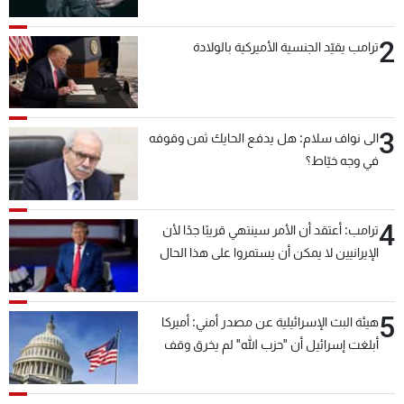
2
ترامب يقيّد الجنسية الأميركية بالولادة
3
الى نواف سلام: هل يدفع الحايك ثمن وقوفه
في وجه خيّاط؟
4
ترامب: أعتقد أن الأمر سينتهي قريبًا جدًا لأن
الإيرانيين لا يمكن أن يستمروا على هذا الحال
5
هيئة البث الإسرائيلية عن مصدر أمني: أميركا
أبلغت إسرائيل أن "حزب الله" لم يخرق وقف
إطلاق النار أمس في مجدل زون وطلبت منها
عدم التصعيد خشية أن يؤثر ذلك على مفاوضات