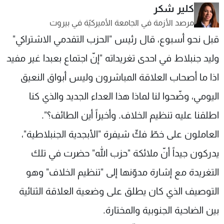
كلير شكر
شاهد البرامج
مرصد الأزمة في الجامعة الأميركيّة في بيروت
الترددات
قبل نحو أسبوع، قال رئيس "الحزب التقدمي الاشتراكي"
وليد جنبلاط في احدى تغريداته "إنّ اجتماع بعبدا غير مفيد
عن MTV
وظائف
الإنـتـاج
تواصل معنا
اذا ما أصحاب العلاقة المباشرون وليس أبواق النعيق
لاعلاناتكم
شروط الإسـتخدام
سياسة الخصوصية
اليومي، وضّحوا لنا لماذا هذا العداء الجديد والذي كنا
اطلقنا عليه تنظيم الخلاف. وأخيراً أين الطائف؟".
العاملون على خطّ فكّ شيفرة "الأبجدية الجنبلاطية"،
يدركون جيداً أنّ ملائكة "حزب الله" حضرت في تلك
التغريدة مع إشارة مدوّنها إلى "تنظيم الخلاف" وهو
التوصيف الذي كان يطلق على وضعية العلاقة الثنائية
بين الضاحية الجنوبية والمختارة.