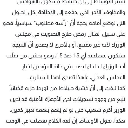
تشير الأوساط إلى أنّ جنبلاط مسكون بالهواجس
والمخاوف، الأمر الذي يدفعه إلى الاطاحة بكل الحلول
التي توضع أمامه بحجة أنّ "رأسه مطلوب" سياسياً. فهو
على سبيل المثال رفض طرح التصويت في مجلس
الوزراء لأنه غير مقتنع، أو بالأحرى لا يصدق أنّ النتيجة
ستكون لمصلحته أي 15 ضدّ 15، وهو يخشى من تفلّت
أحد الوزراء الحلفاء ليصب في خانة المؤيدين لخيار
المجلس العدلي، ولهذا تصدى لهذا السيناريو.
كما تلفت إلى أنّ خشية جنبلاط من تورط حزبه قضائياً
تنبع من وجود تسجيلات لدى الأجهزة الأمنية قد تدين
الوزير أكرم شهيب حتى لو لم يُتهم بتهمة تدبير كمين.
هكذا، تقول الأوساط إنّ لغة الكلام تعطلت في الوقت