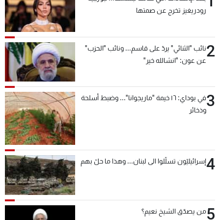
1
رودريغيز تخرج عن صمتها
2
نائب "الثنائي" يردّ على قاسم... ونائب "الحزب"
عن عون: "انشالله خير"
3
في بوداي: ١٦ خيمة "ماريجوانا"... وضبط أسلحة
وذخائر
4
إسرائيليّون تسلّلوا الى لبنان... وهذا ما حلّ بهم
5
من يصدّق الشيخ نعيم؟