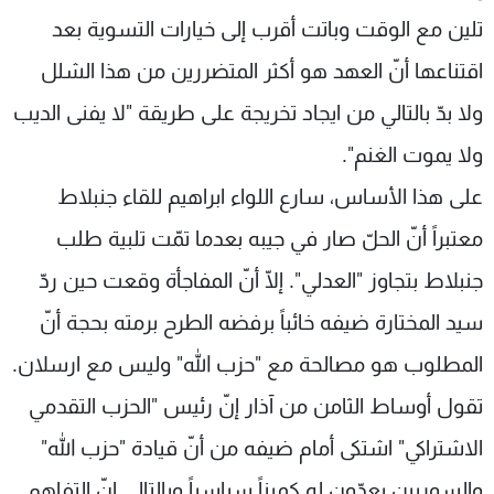
تلين مع الوقت وباتت أقرب إلى خيارات التسوية بعد
اقتناعها أنّ العهد هو أكثر المتضررين من هذا الشلل
ولا بدّ بالتالي من ايجاد تخريجة على طريقة "لا يفنى الديب
ولا يموت الغنم".
على هذا الأساس، سارع اللواء ابراهيم للقاء جنبلاط
معتبراً أنّ الحلّ صار في جيبه بعدما تمّت تلبية طلب
جنبلاط بتجاوز "العدلي". إلّا أنّ المفاجأة وقعت حين ردّ
سيد المختارة ضيفه خائباً برفضه الطرح برمته بحجة أنّ
المطلوب هو مصالحة مع "حزب الله" وليس مع ارسلان.
تقول أوساط الثامن من آذار إنّ رئيس "الحزب التقدمي
الاشتراكي" اشتكى أمام ضيفه من أنّ قيادة "حزب الله"
والسوريين يعدّون له كميناً سياسياً وبالتالي إنّ التفاهم