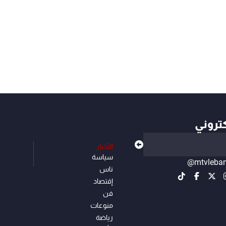
كتروني
الأخبار
سياسة
@mtvleba
ناس
إقتصاد
فن
منوعات
رياضة