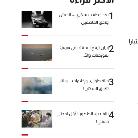
1
بعد خطف عسكري... الجيش
يُلاحق الخاطفين
لصحي امام محطة صبح - طرابلس، وذلك يوم الثلاثاء 6/8/2019 اعتبارا
2
إيران ترفع السقف في هرمز:
تعويضات وإلّا...
3
حالة طوارئ وإخلاءات... والنار
تلاحق السكان!
4
بالفيديو: الظهور الأوّل لمجتبى
خامنئي!