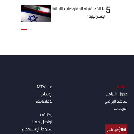
5
ما الذي غيّرته المفاوضات اللبنانية
الإسرائيلية؟
البرامج
عن MTV
جدول البرامج
الإنـتـاج
شاهد البرامج
لاعلاناتكم
الترددات
وظائف
تواصل معنا
شروط الإسـتخدام
مباشر