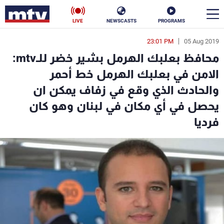
LIVE
NEWSCASTS
PROGRAMS
23:01 PM
05 Aug 2019
en
محافظ بعلبك الهرمل بشير خضر للـmtv:
الأخبار
الامن في بعلبك الهرمل خط أحمر
والحادث الذي وقع في زفاف يمكن ان
سياسة
ناس
يحصل في أي مكان في لبنان وهو كان
إقتصاد
فن
فرديا
منوعات
رياضة
كأس العالم
البرامج
جدول البرامج