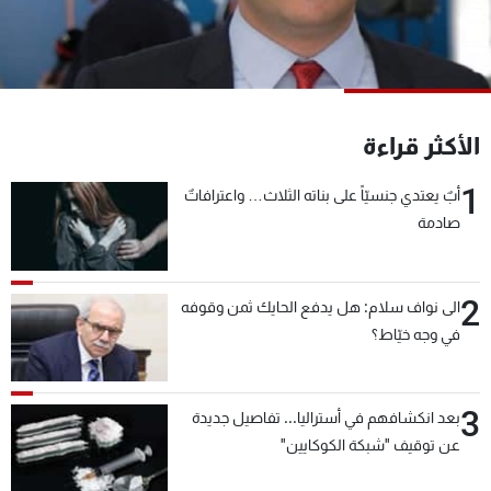
شاهد البرامج
الترددات
عن MTV
وظائف
الأكثر قراءة
الإنـتـاج
تواصل معنا
لاعلاناتكم
شروط الإسـتخدام
1
سياسة الخصوصية
أبٌ يعتدي جنسيّاً على بناته الثلاث… واعترافاتٌ
صادمة
2
الى نواف سلام: هل يدفع الحايك ثمن وقوفه
في وجه خيّاط؟
3
بعد انكشافهم في أستراليا... تفاصيل جديدة
عن توقيف "شبكة الكوكايين"