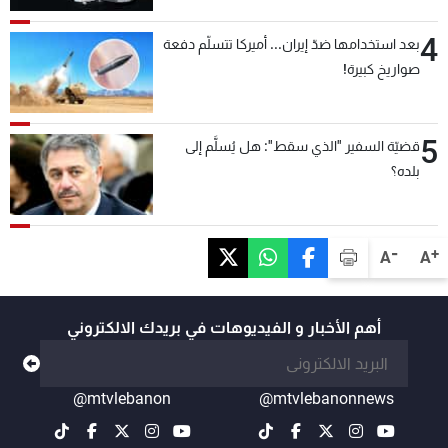
4
بعد استخدامها ضدّ إيران... أميركا تتسلّم دفعة
صواريخ كبيرة!
5
قضيّة السفير "الذي سقط": هل يُسلَّم إلى
بلده؟
-
+
A
A
أهم الأخبار و الفيديوهات في بريدك الالكتروني
@mtvlebanon
@mtvlebanonnews