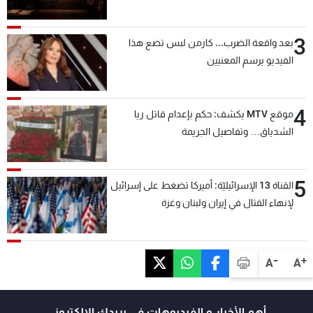
3
بعد واقعة الضرب... كارمن لبس تضع هذا
الفيديو برسم المعنيين
4
موقع MTV يكشف: حكم بإعدام قاتل ريا
الشدياق… وتفاصيل الجريمة
5
القناة 13 الإسرائيليّة: أميركا تضغط على إسرائيل
لإنهاء القتال في إيران ولبنان وغزة
-
+
A
A
أهم الأخبار و الفيديوهات في بريدك الالكتروني