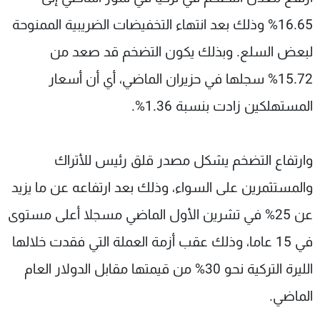
شاهد البرامج
16.65% وذلك بعد انتهاء التخفيضات الضريبية الممنوحة
الترددات
لبعض السلع. وبذلك يكون التضخم قد صعد من
15.72% سجلها في حزيران الماضي، أي أن أسعار
عن MTV
وظائف
الإنـتـاج
تواصل معنا
المستهلكين زادت بنسبة 1.36%.
لاعلاناتكم
شروط الإسـتخدام
سياسة الخصوصية
وارتفاع التضخم يشكل مصدر قلق رئيس للأتراك
والمستثمرين على السواء، وذلك بعد ارتفاعه عن ما يزيد
عن 25% في تشرين الأول الماضي مسجلا أعلى مستوى
في 15 عاما، وذلك عقب أزمة العملة التي فقدت خلالها
الليرة التركية نحو 30% من قيمتها مقابل الدولار العام
الماضي.