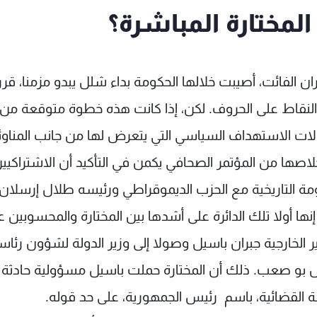
ت المختارة المباشرة؟
ة أسابيع على حادثة البساتين في 30 حزيران الفائت، أصيبت خلالها الحكومة بداء شلل يبدو مزمنا، قر
 النقاط على الحروف. لكن، إذا كانت هذه خطوة متوقعة من
اولات الاستهداف السياسي التي يتعرض لها من جانب المناوئ
اصها من المؤتمر الصحافي يكمن في التأكيد أن الاشتراكيي
 التاريخية مع الحزب الديموقراطي ورئيسه طلال إرسلان،
ا أولا تلك الدائرة على أشدها بين المختارة والمحسوبين ع
 الخارجية جبران باسيل وصولا إلى وزير الدولة لشؤون رئاس
ياس بو صعب. ذلك أن المختارة حملت باسيل مسؤولية حادثة 
 القضائية، باسم رئيس الجمهورية، على حد قوله.