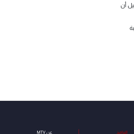
يل أن
ة
البرامج
عن MTV