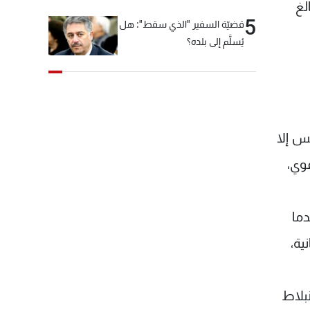
لغ
5
قضيّة السفير "الذي سقط": هل
يُسلَّم إلى بلده؟
يس إلا
قوي،
دما
لبنانية،
نبلاط