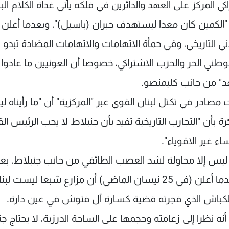
 المركز على العهد والدائرين في فلكه يأتي غداة الكلام البا
لكمين كان معدا ليستهدف جبران (باسيل)"، وبعدما أعلن
ي التاريخي، وفي حمأة الاتهامات والاتهامات المضادة تبدو
الوطني الحر والحزب الاشتراكي، خصوصا أن العونيين ما عادوا
هد" من جانب كليمنصو.
مصادر في تكتل لبنان القوي عبر "المركزية" أن "ما رأيناه ل
رة بأن "التجارب التاريخية تفيد بأن جنبلاط لا يحب الرئيس ال
ء غير الاقوياء".
 ليس إلا محاولة لشد العصب الطائفي من جانب جنبلاط، بع
باءت محاولاته في هذا الصدد بالفشل، خصوصا عندما أعلن (في 25 نيسان الماضي) أن مزارع شبعا ليست 
لكباش الذي فجرته قضية كسارة آل فتوش في عين دارة.
نه نظرا إلى زعامته وحجمها على الساحة الدرزية، لا يحتاج ج