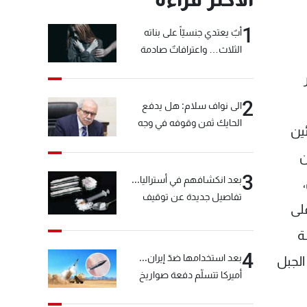
1
أبٌ يعتدي جنسيّاً على بناته
الثلاث… واعترافاتٌ صادمة
ر
2
الى نواف سلام: هل يدفع
الحايك ثمن وقوفه في وجه
ين
خيّاط؟
ن
3
بعد انكشافهم في أستراليا...
تفاصيل جديدة عن توقيف
لى
"شبكة الكوكايين"
ة
4
بعد استخدامها ضدّ إيران...
الجبل
أميركا تتسلّم دفعة صواريخ
كبيرة!