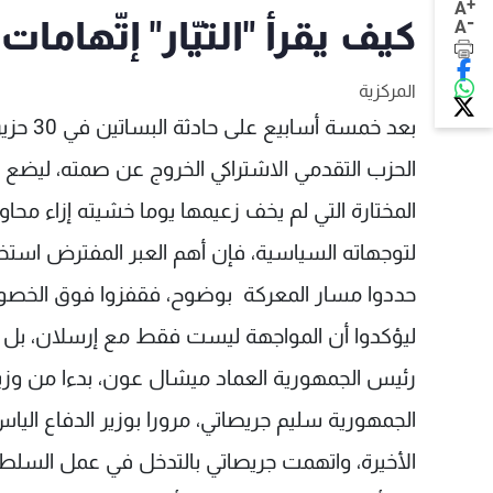
+
A
-
كيف يقرأ "التيّار" إتّهاما
A
المركزية
بعد خمس
الحزب التقدمي الاشتراكي الخروج عن صمته، ليضع
المختارة التي لم يخف زعيمها يوما خشيته إزاء مح
لتوجهاته السياسية، فإن أهم العبر المفترض استخل
حددوا مسار المعركة بوضوح، فقفزوا فوق الخصومة
ليؤكدوا أن المواجهة ليست فقط مع إرسلان، بل إنه
رئيس الجمهورية العماد ميشال عون، بدءا من وزير
الجمهورية سليم جريصاتي، مرورا بوزير الدفاع ال
الأخيرة، واتهمت جريصاتي بالتدخل في عمل السلطة