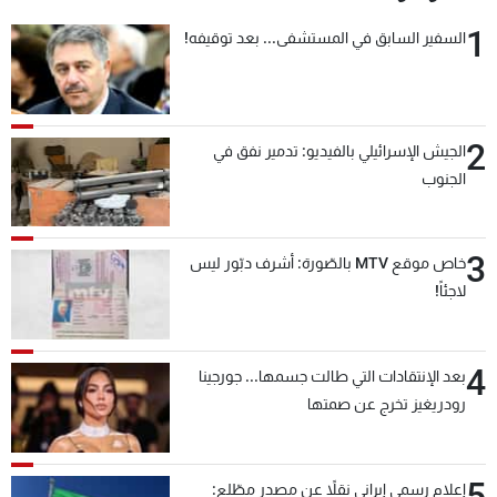
1
السفير السابق في المستشفى... بعد توقيفه!
2
الجيش الإسرائيلي بالفيديو: تدمير نفق في
الجنوب
3
خاص موقع MTV بالصّورة: أشرف دبّور ليس
لاجئاً!
4
بعد الإنتقادات التي طالت جسمها... جورجينا
رودريغيز تخرج عن صمتها
5
إعلام رسمي إيراني نقلاً عن مصدر مطّلع: