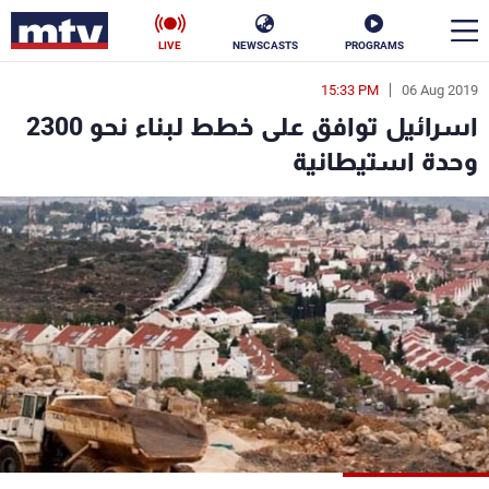
LIVE
NEWSCASTS
PROGRAMS
15:33 PM
06 Aug 2019
en
اسرائيل توافق على خطط لبناء نحو 2300
الأخبار
وحدة استيطانية
سياسة
ناس
إقتصاد
فن
منوعات
رياضة
كأس العالم
البرامج
جدول البرامج