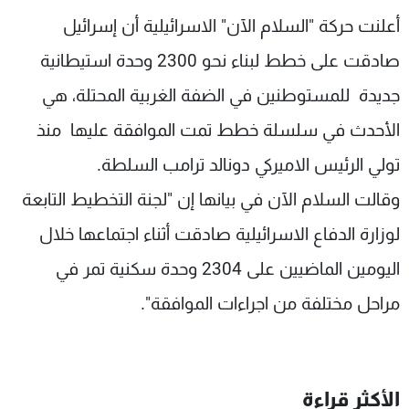
شاهد البرامج
أعلنت حركة "السلام الآن" الاسرائيلية أن إسرائيل
الترددات
صادقت على خطط لبناء نحو 2300 وحدة استيطانية
جديدة للمستوطنين في الضفة الغربية المحتلة، هي
عن MTV
وظائف
الإنـتـاج
تواصل معنا
الأحدث في سلسلة خطط تمت الموافقة عليها منذ
لاعلاناتكم
شروط الإسـتخدام
تولي الرئيس الاميركي دونالد ترامب السلطة.
سياسة الخصوصية
وقالت السلام الآن في بيانها إن "لجنة التخطيط التابعة
لوزارة الدفاع الاسرائيلية صادقت أثناء اجتماعها خلال
اليومين الماضيين على 2304 وحدة سكنية تمر في
مراحل مختلفة من اجراءات الموافقة".
الأكثر قراءة