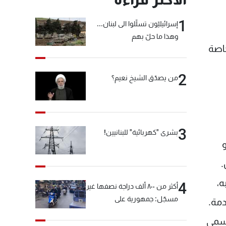
1
إسرائيليّون تسلّلوا الى لبنان...
وهذا ما حلّ بهم
خاصة
2
من يصدّق الشيخ نعيم؟
3
بشرى "كهربائية" للبنانيين!
.
ه،
4
أكثر من ٨٠٠ ألف دراجة نصفها غير
مسجّل: جمهورية على
دمة.
"دولابَين"!
رسمي