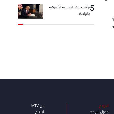
5
ترامب يقيّد الجنسية الأميركية
بالولادة
ة
البرامج
عن MTV
جدول البرامج
الإنـتـاج