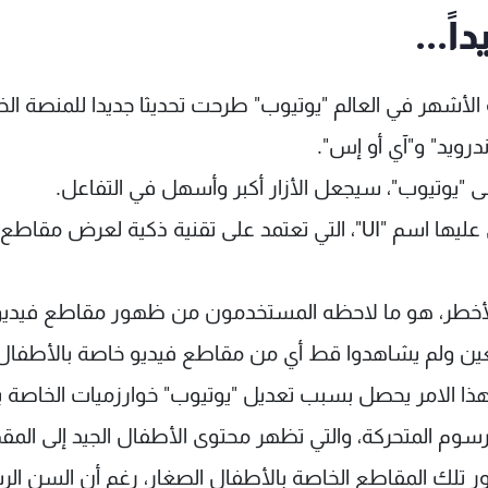
ً...
لأشهر في العالم "يوتيوب" طرحت تحديثا جديدا للمنصة ال
درويد" و"آي أو إس".
ى "يوتيوب"، سيجعل الأزار أكبر وأسهل في التفاعل.
ويختبر "يوتيوب" أيضا واجهة مستخدم جديدة أطلق عليها اسم "UI"، التي تعتمد على تقنية ذكية لعرض مقاطع
الأخطر، هو ما لاحظه المستخدمون من ظهور مقاطع فيديو
لغين ولم يشاهدوا قط أي من مقاطع فيديو خاصة بالأطفال
هذا الامر يحصل بسبب تعديل "يوتيوب" خوارزميات الخاصة ب
سوم المتحركة، والتي تظهر محتوى الأطفال الجيد إلى المق
 تلك المقاطع الخاصة بالأطفال الصغار، رغم أن السن ال