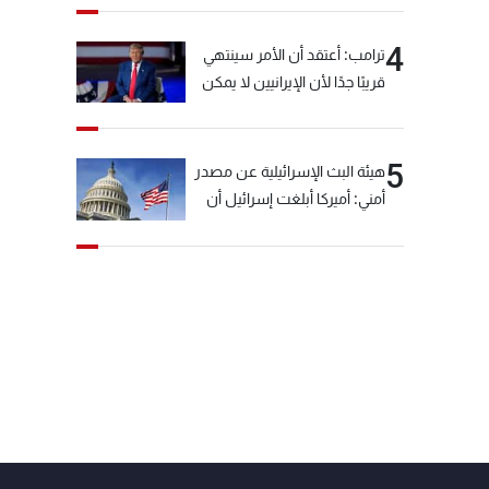
4
ترامب: أعتقد أن الأمر سينتهي
قريبًا جدًا لأن الإيرانيين لا يمكن
أن يستمروا على هذا الحال
5
هيئة البث الإسرائيلية عن مصدر
أمني: أميركا أبلغت إسرائيل أن
"حزب الله" لم يخرق وقف إطلاق
النار أمس في مجدل زون
وطلبت منها عدم التصعيد
خشية أن يؤثر ذلك على
مفاوضات روما