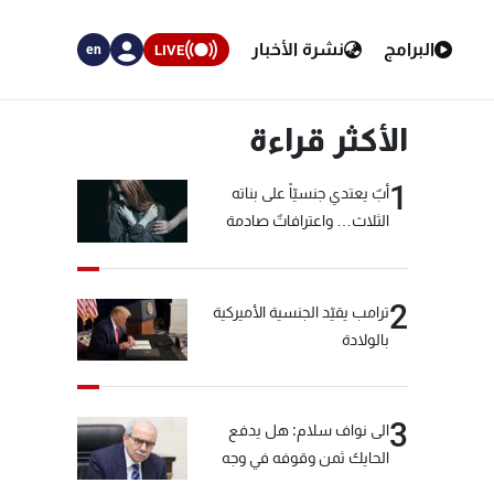
البرامج
نشرة الأخبار
LIVE
en
الأكثر قراءة
1
أبٌ يعتدي جنسيّاً على بناته
الثلاث… واعترافاتٌ صادمة
2
ترامب يقيّد الجنسية الأميركية
بالولادة
3
الى نواف سلام: هل يدفع
الحايك ثمن وقوفه في وجه
خيّاط؟