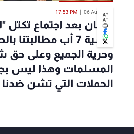
17:53 PM
06 Aug 2019
+
A
-
A
كنعان بعد اجتماع تكتل "ل
عشية 7 أب مطالبتنا 
وحرية الجميع وعلى حق شع
المسلمات وهذا ليس بجدي
الحملات التي تشن ضدنا