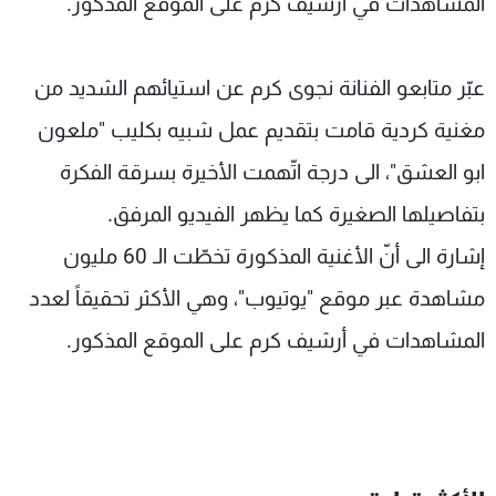
المشاهدات في أرشيف كرم على الموقع المذكور.
شاهد البرامج
الترددات
عبّر متابعو الفنانة نجوى كرم عن استيائهم الشديد من
عن MTV
وظائف
مغنية كردية قامت بتقديم عمل شبيه بكليب "ملعون
الإنـتـاج
تواصل معنا
ابو العشق"، الى درجة اتّهمت الأخيرة بسرقة الفكرة
لاعلاناتكم
شروط الإسـتخدام
سياسة الخصوصية
بتفاصيلها الصغيرة كما يظهر الفيديو المرفق.
إشارة الى أنّ الأغنية المذكورة تخطّت الـ 60 مليون
مشاهدة عبر موقع "يوتيوب"، وهي الأكثر تحقيقاً لعدد
المشاهدات في أرشيف كرم على الموقع المذكور.