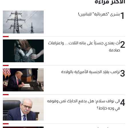
الأكثر قراءة
1
بشرى "كهربائية" للبنانيين!
2
أبٌ يعتدي جنسيّاً على بناته الثلاث… واعترافاتٌ
صادمة
3
ترامب يقيّد الجنسية الأميركية بالولادة
4
الى نواف سلام: هل يدفع الحايك ثمن وقوفه
في وجه خيّاط؟