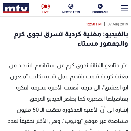
LIVE
NEWSCASTS
PROGRAMS
12:50 PM
07 Aug 2019
en
بالفيديو: مغنية كردية تسرق نجوى كرم
الأخبار
والجمهور مستاء
سياسة
ناس
عبّر متابعو الفنانة نجوى كرم عن استيائهم الشديد من
إقتصاد
فن
مغنية كردية قامت بتقديم عمل شبيه بكليب "ملعون
منوعات
رياضة
ابو العشق"، الى درجة اتّهمت الأخيرة بسرقة الفكرة
كأس العالم
بتفاصيلها الصغيرة كما يظهر الفيديو المرفق.
إشارة الى أنّ الأغنية المذكورة تخطّت الـ 60 مليون
مشاهدة عبر موقع "يوتيوب"، وهي الأكثر تحقيقاً لعدد
البرامج
جدول البرامج