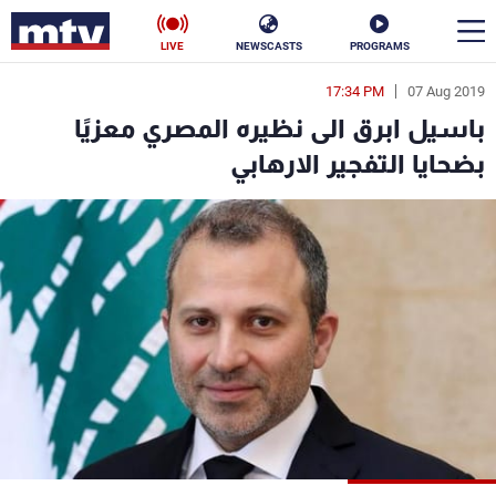
LIVE
NEWSCASTS
PROGRAMS
17:34 PM
07 Aug 2019
en
باسيل ابرق الى نظيره المصري معزيًا
الأخبار
بضحايا التفجير الارهابي
سياسة
ناس
إقتصاد
فن
منوعات
رياضة
كأس العالم
البرامج
جدول البرامج