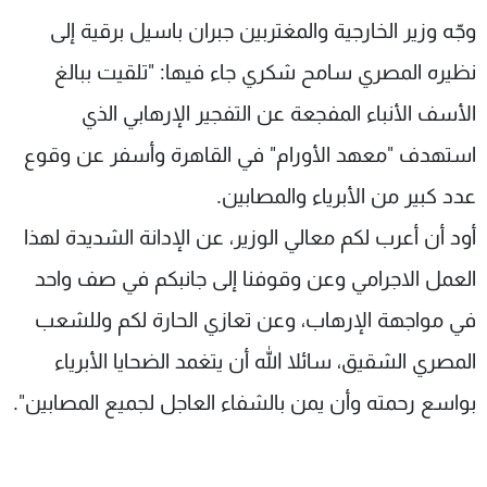
شاهد البرامج
وجّه وزير الخارجية والمغتربين جبران باسيل برقية إلى
الترددات
نظيره المصري سامح شكري جاء فيها: "تلقيت ببالغ
الأسف الأنباء المفجعة عن التفجير الإرهابي الذي
عن MTV
وظائف
الإنـتـاج
تواصل معنا
استهدف "معهد الأورام" في القاهرة وأسفر عن وقوع
لاعلاناتكم
شروط الإسـتخدام
عدد كبير من الأبرياء والمصابين.
سياسة الخصوصية
أود أن أعرب لكم معالي الوزير، عن الإدانة الشديدة لهذا
العمل الاجرامي وعن وقوفنا إلى جانبكم في صف واحد
في مواجهة الإرهاب، وعن تعازي الحارة لكم وللشعب
المصري الشقيق، سائلا الله أن يتغمد الضحايا الأبرياء
بواسع رحمته وأن يمن بالشفاء العاجل لجميع المصابين".