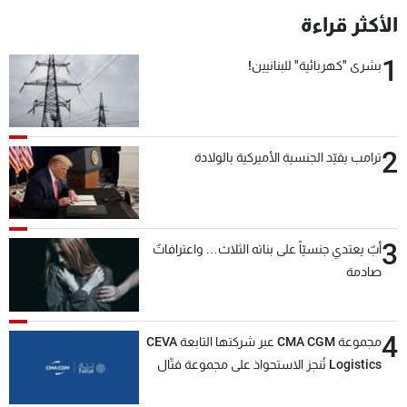
الأكثر قراءة
1
بشرى "كهربائية" للبنانيين!
2
ترامب يقيّد الجنسية الأميركية بالولادة
3
أبٌ يعتدي جنسيّاً على بناته الثلاث… واعترافاتٌ
صادمة
4
مجموعة CMA CGM عبر شركتها التابعة CEVA
Logistics تُنجز الاستحواذ على مجموعة فتّال