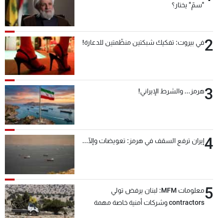
"سمّ" يختار؟
2
في بيروت: تفكيك شبكتين منظّمتين للدعارة!
3
هرمز... والشرط الإيراني!
4
إيران ترفع السقف في هرمز: تعويضات وإلّا...
5
معلومات MFM: لبنان يرفض تولي
contractors وشركات أمنية خاصة مهمة
التحقق من نزع سلاح "حزب الله"