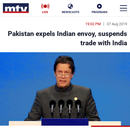
LIVE
NEWSCASTS
PROGRAMS
19:02 PM
07 Aug 2019
en
Pakistan expels Indian envoy, suspends
الأخبار
trade with India
سياسة
ناس
إقتصاد
فن
منوعات
رياضة
كأس العالم
البرامج
جدول البرامج