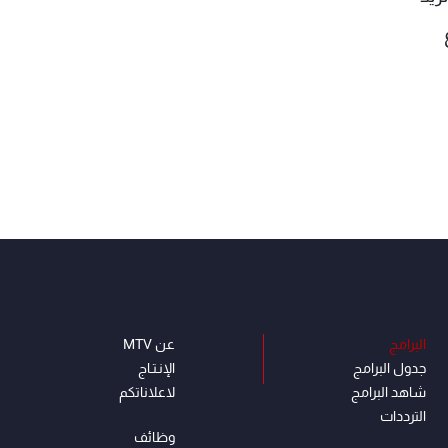
البرامج
عن MTV
جدول البرامج
الإنـتـاج
شاهد البرامج
لاعلاناتكم
الترددات
وظائف