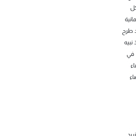
كل
انية
د طرح
نبيه
 في
اء
اء
ريد