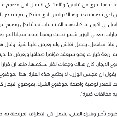
قات وما يجري في "تاتش" و"الفا" لكي لا يقال انني مصمم عل
تان ليس لدي خصومة هنا وهناك وليس لدي مشكل مع شخص ا
 اقبل ان اكون ساكتا، بهذه الاجتماعات تحدثنا بكل وضوح ع
رات. معالي الوزير شقير تحدث يومها عندما سجلنا اعتراضن
رى ماذا سافعل، يحصل نقاش ولم يعرض علينا شيئا، وقال هذ
مه اربعة خيارات وهو سيعقد مؤتمرا صحافيا ويعرض ما لديه
ع الايجار، كان هناك وجهات نظر سنكملها، منها ان قرارا ب
 يقول ان مجلس الوزراء لا يجتمع هذه الفترة، هذا الموضوع
ات لنصدر توصية واضحة بموضوع الشراء، بموضوع الايجار ك
ه مخالفات كبيرة".
وضوع تأجير وشراء المبنى، يشمل كل الاطراف المرتبطة به، 