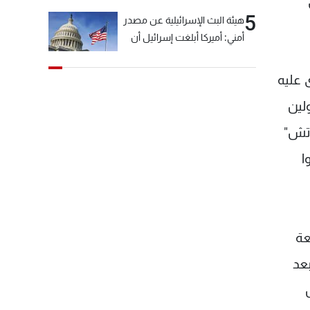
5
هيئة البث الإسرائيلية عن مصدر
أمني: أميركا أبلغت إسرائيل أن
"حزب الله" لم يخرق وقف إطلاق
النار أمس في مجدل زون
 عليه
وطلبت منها عدم التصعيد
لين
خشية أن يؤثر ذلك على
مفاوضات روما
اتش"
ا
عة
عد