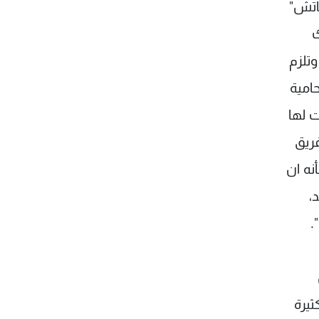
اتش"
ك
وتلزم
مسة، سألنا محامية
 لها
فريق
لا تعسفيا من شأنه ان
،
.
ل
 في جلسة 2/9 هناك امور كثيرة