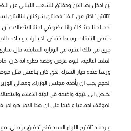
لن ادخل بها الآن وحقائق للشعب اللبناني عن النف
"تاتش" اكثر من "الفا" فهاتان شركتان لبناني
احد، لدينا مشكلة وانا عضو في لجنة الاتصالات لن
خفض النفقات ومنها خفض الايجارات وبدلات الايجا
جرى في تلك الفترة في الوزارة السابقة، قال سا
الملف اعالجه، اليوم عرض وجهة نظره انه كان اما
ورسا عنده خيار الشراء الذي كان يناقش مثل موضو
الحجم يجب ان يأخذه مجلس الوزراء، ومعالي الوزير
نخلص الى نتيجة واضحة في لجنة الاعلام والاتصال
الموقف اجماعيا واضحا على ان هذا الامر هو امر في
واردف: "اقترح اللواء السيد فتح تحقيق برلماني بم