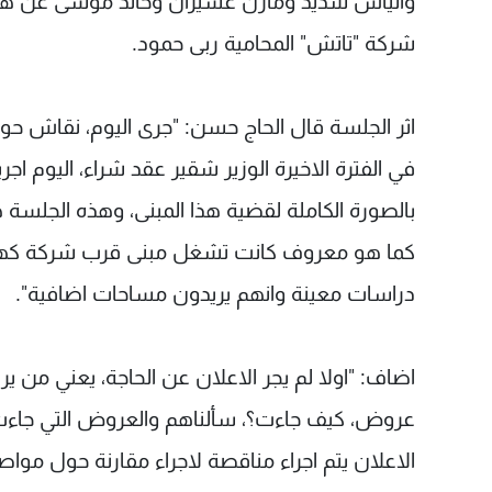
والياس شديد ومازن عسيران وخالد موسى عن هيئة 
شركة "تاتش" المحامية ربى حمود.
اثر الجلسة قال الحاج حسن: "جرى اليوم، نقاش حو
في الفترة الاخيرة الوزير شقير عقد شراء، اليوم اج
بالصورة الكاملة لقضية هذا المبنى، وهذه الجلسة 
كما هو معروف كانت تشغل مبنى قرب شركة كهرباء 
دراسات معينة وانهم يريدون مساحات اضافية".
اضاف: "اولا لم يجر الاعلان عن الحاجة، يعني من يري
عروض، كيف جاءت؟، سألناهم والعروض التي جاءت 
الاعلان يتم اجراء مناقصة لاجراء مقارنة حول مو