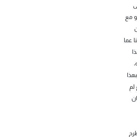
ى
و مع
ن
ا عما
ا
،
هذا
 لم
ان
طرح