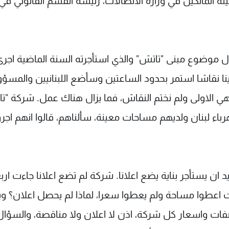
المالكين في وزارة الاتصالات، رئيسة القسم القانوني في
ل موضوع مبنى "تاتش" والذي استأجرته السنة الماضية اجرى
رينا نقاشا استمر بحدود الساعتين وسأضع اللبنانيين والمسؤو
هي الاولى ولم نختم النقاش، فما يزال هناك عمل. شركة "ت
لبنان ولديهم مساحات معينة، سألناهم، قالوا انهم اجرو
د ان يستأجر بناية يضع اعلانا. شركة لم تضع اعلانا جاءت ارب
اعطوا مساحة ولم يعطوا سعرا، لماذا لم يحصل اعلان؟ وب
اصفات واسعار كل شركة، اذن لا اعلان ولا مناقصة، والسؤال