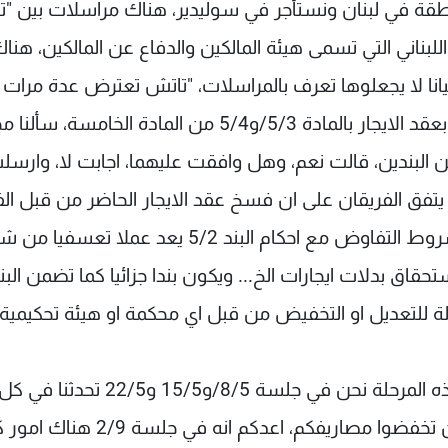
منطقة في لبنان ونستأجر في سوليدير، هناك مراسلات بين "ت
لبناني التي تسمى هيئة المالكين والدفاع عن المالكين، هنا
يانا لا يجعلوها تعرف بالمراسلات، "تاتش تعترض عدة مرات 
من قبل الوزارة خذوا هذه البناية، اخذوا هذه البناية بعقد الايجار بالمادة 5/3/و5/4 من المادة الخا
بندين، قالت نعم، وهل وافقت عليهما، اجابت لا، وارسلت
ل يتفق الفريقان على ان فسخ عقد الايجار الحاضر من قبل ال
الثاني بعد انتهاء السنة التعاقدية العاشرة ووفق شروط التفاوض مع احكام البند 5/2 يعد عم
قاق بدلات ايجارات الخ... ويكون بندا جزائيا كما تضمن البند
ابلة للتعديل او التخفيض من قبل اي محكمة او هيئة تحكيمية"
وتابع: "هناك تحفظ من مجلس الادارة، جئنا الى هذه المرحلة نحن في جلسة 8/5/و15/5 و22/5 تحدثنا في ك
نفقات "تاتش" و"الفا"، وأحد اهم البنود انه عليكم ان تخفضوا مصاريفكم، اعدكم انه