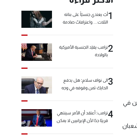
1
أبٌ يعتدي جنسيّاً على بناته
الثلاث… واعترافاتٌ صادمة
2
ترامب يقيّد الجنسية الأميركية
بالولادة
3
الى نواف سلام: هل يدفع
الحايك ثمن وقوفه في وجه
خيّاط؟
ين في
4
ترامب: أعتقد أن الأمر سينتهي
قريبًا جدًا لأن الإيرانيين لا يمكن
شعبان
أن يستمروا على هذا الحال