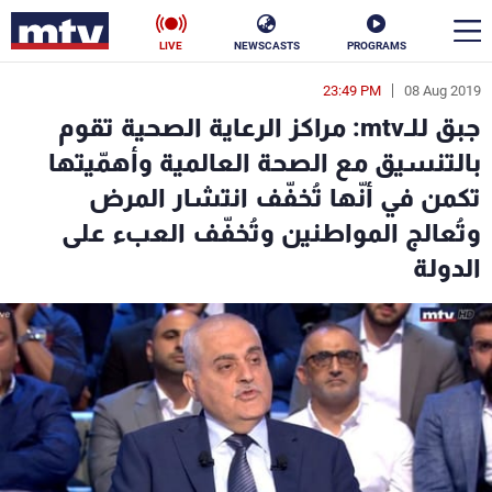
LIVE
NEWSCASTS
PROGRAMS
23:49 PM
08 Aug 2019
en
جبق للـmtv: مراكز الرعاية الصحية تقوم
الأخبار
بالتنسيق مع الصحة العالمية وأهمّيتها
تكمن في أنّها تُخفّف انتشار المرض
سياسة
ناس
وتُعالج المواطنين وتُخفّف العبء على
إقتصاد
فن
الدولة
منوعات
رياضة
كأس العالم
البرامج
جدول البرامج