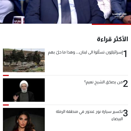
شاهد البرامج
الترددات
عن MTV
وظائف
الأكثر قراءة
الإنـتـاج
تواصل معنا
لاعلاناتكم
شروط الإسـتخدام
1
سياسة الخصوصية
إسرائيليّون تسلّلوا الى لبنان... وهذا ما حلّ بهم
2
من يصدّق الشيخ نعيم؟
3
تكسير سيارة نور غندور في منطقة الرملة
البيضاء