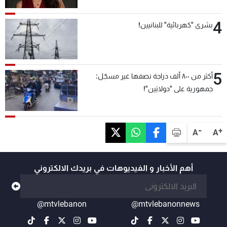
4
بشرى "كهربائية" للبنانيين!
5
أكثر من ٨٠٠ ألف دراجة نصفها غير مسجّل:
جمهورية على "دولابَين"!
-
+
A
A
أهم الأخبار و الفيديوهات في بريدك الالكتروني
@mtvlebanon
@mtvlebanonnews