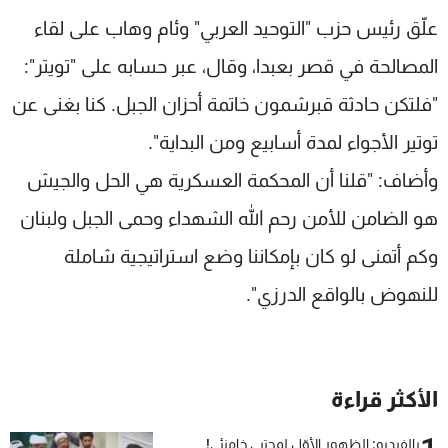
شاهد البرامج
علّق رئيس حزب "التوحيد العربي" وئام وهاب على لقاء
الترددات
المصالحة في قصر بعبدا، وقال، عبر حسابه على "تويتر":
"فلتكن حادثة قبرشمون خاتمة أحزان الجبل. كنا بغنى عن
عن MTV
وظائف
الإنـتـاج
تواصل معنا
توتير الأجواء لمدة أسابيع ومن البداية".
لاعلاناتكم
شروط الإسـتخدام
وأضاف: "قلنا أن المحكمة العسكرية هي الحل والجيش
سياسة الخصوصية
هو الضامن للأمن رحم الله الشهداء وحمى الجبل ولبنان
وكم أتمنى لو كان بإمكاننا وضع استراتيجية شاملة
للنهوض بالواقع الدرزي".
الأكثر قراءة
بالفيديو: الظهور الأوّل لمجتبى خامنئي!