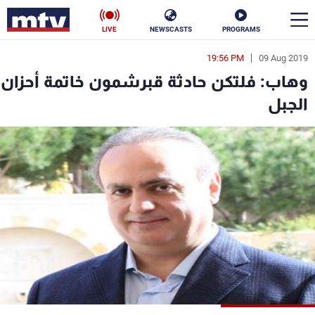
LIVE
NEWSCASTS
PROGRAMS
19:56 PM
09 Aug 2019
en
وهاب: فلتكن حادثة قبرشمون خاتمة أحزان
الأخبار
الجبل
سياسة
ناس
إقتصاد
فن
منوعات
رياضة
كأس العالم
البرامج
جدول البرامج