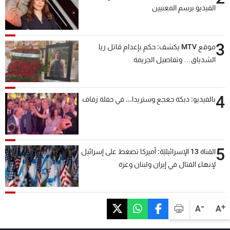
الفيديو برسم المعنيين
3
موقع MTV يكشف: حكم بإعدام قاتل ريا
الشدياق… وتفاصيل الجريمة
4
بالفيديو: دبكة جعجع وستريدا... في حفلة زفاف
5
القناة 13 الإسرائيليّة: أميركا تضغط على إسرائيل
لإنهاء القتال في إيران ولبنان وغزة
-
+
A
A