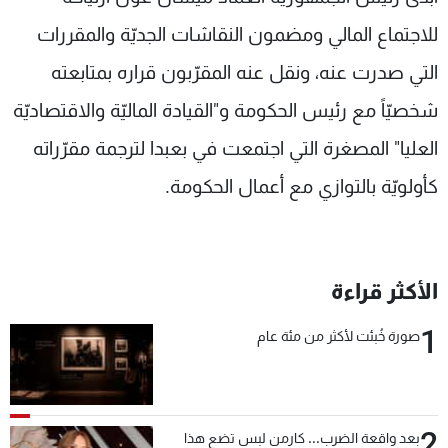
شاهد البرامج
للاجتماع المالي ومضمون النقاشات الجديّة والمقررات
الترددات
التي صدرت عنه، ونقل عنه المقرّبون قراره بمتابعته
شخصيّاً مع رئيس الحكومة و"القيادة الماليّة والاقتصاديّة
عن MTV
وظائف
الإنـتـاج
تواصل معنا
العليا" المصغرة التي اجتمعت في بعبدا لترجمة مقرّراته
لاعلاناتكم
شروط الإسـتخدام
سياسة الخصوصية
كأولويّة بالتوازي مع أعمال الحكومة.
الأكثر قراءة
1
صورة خُبئت لأكثر من مئة عام
2
بعد واقعة الضرب... كارمن لبس تضع هذا