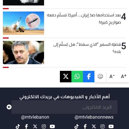
4
بعد استخدامها ضدّ إيران... أميركا تتسلّم دفعة
صواريخ كبيرة!
5
قضيّة السفير "الذي سقط": هل يُسلَّم إلى
بلده؟
-
+
A
A
أهم الأخبار و الفيديوهات في بريدك الالكتروني
@mtvlebanon
@mtvlebanonnews