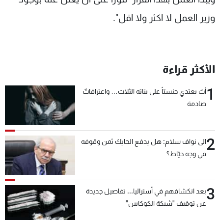
وزير العمل لا اكثر ولا اقل".
الأكثر قراءة
1
أبٌ يعتدي جنسيّاً على بناته الثلاث… واعترافاتٌ
صادمة
2
الى نواف سلام: هل يدفع الحايك ثمن وقوفه
في وجه خيّاط؟
3
بعد انكشافهم في أستراليا... تفاصيل جديدة
عن توقيف "شبكة الكوكايين"