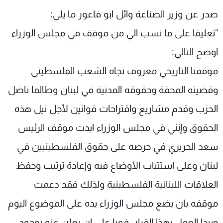
شاهد البرامج
صدر عن وزير الصناعة وائل ابو فاعور ما يلي:
الترددات
"تعليقا على ما نسب الي من موقف في مجلس الوزراء
اوضح التالي:
عن MTV
وظائف
الإنـتـاج
تواصل معنا
موقفنا التاريخي معروف تجاه الشعب الفلسطيني
لاعلاناتكم
شروط الإسـتخدام
وقضيته المحقة وحقوقه المدنية في لبنان وطالما ناضل
سياسة الخصوصية
الحزب وقدم مشاريع واقتراحات قوانين لأجل نيل هذه
الحقوق وإنني في مجلس الوزراء ايدت موقف الرئيس
سعد الحريري في حرصه على حقوق الفلسطينيين في
لبنان وعلى استتباب الأوضاع فيه وإعادة ترتيب وحفظ
العلاقات اللبنانية الفلسطينية ولذلك فقد دعمت
موقفه بان يضع مجلس الوزراء يده على الموضوع اليوم
ويبدا العمل بهذا القرار فورا على ان يعلن عنه بوجود