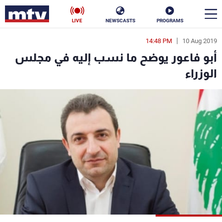
LIVE
NEWSCASTS
PROGRAMS
14:48 PM
10 Aug 2019
en
أبو فاعور يوضح ما نسب إليه في مجلس
الأخبار
الوزراء
سياسة
ناس
إقتصاد
فن
منوعات
رياضة
كأس العالم
البرامج
جدول البرامج