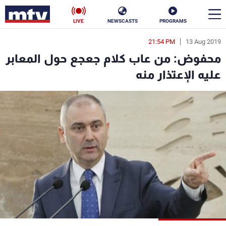
LIVE
NEWSCASTS
PROGRAMS
21:54 PM
13 Aug 2019
en
محفوض: من عاب كلام جعجع حول المعابر
الأخبار
عليه الإعتذار منه
سياسة
ناس
إقتصاد
فن
منوعات
رياضة
كأس العالم
البرامج
جدول البرامج