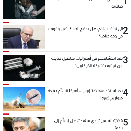
1
صادمة
2
الى نواف سلام: هل يدفع الحايك ثمن وقوفه
في وجه خيّاط؟
3
بعد انكشافهم في أستراليا... تفاصيل جديدة
عن توقيف "شبكة الكوكايين"
4
بعد استخدامها ضدّ إيران... أميركا تتسلّم دفعة
صواريخ كبيرة!
5
قضيّة السفير "الذي سقط": هل يُسلَّم إلى
بلده؟