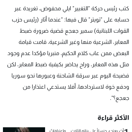
شاهد البرامج
كتب رئيس حركة "التغيير" ايلي محفوض، تغريدة عبر
الترددات
حسابه على "تويتر" قال فيها: "عندما أثار (رئيس حزب
القوات اللبنانية) سمير جعجع قضية ضرورة ضبط
عن MTV
وظائف
الإنـتـاج
تواصل معنا
المعابر، الشرعية منها وغير الشرعية، قامت قيامة
لاعلاناتكم
شروط الإسـتخدام
البعض ممن عاب كلام الحكيم، منبريا مؤكدا عدم وجود
سياسة الخصوصية
مثل هذه المعابر، وراح يحاضر بكيفية ضبط المعابر، لكن
فضيحة اليوم عبر سرقة الشاحنة وعبورها نحو سوريا
ودفع خوة لاستردادها، أفلا يستدعي اعتذارا من
جعجع؟".
الأكثر قراءة
أبٌ يعتدي جنسيّاً على بناته الثلاث… واعترافاتٌ