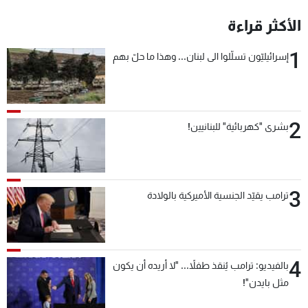
شاهد البرامج
الأكثر قراءة
الترددات
1
إسرائيليّون تسلّلوا الى لبنان... وهذا ما حلّ بهم
عن MTV
وظائف
الإنـتـاج
تواصل معنا
لاعلاناتكم
شروط الإسـتخدام
سياسة الخصوصية
2
بشرى "كهربائية" للبنانيين!
3
ترامب يقيّد الجنسية الأميركية بالولادة
4
بالفيديو: ترامب يُنقذ طفلاً... "لا أريده أن يكون
مثل بايدن"!