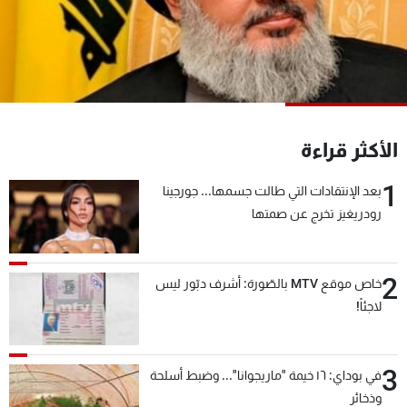
شاهد البرامج
الترددات
عن MTV
وظائف
الإنـتـاج
تواصل معنا
لاعلاناتكم
شروط الإسـتخدام
الأكثر قراءة
سياسة الخصوصية
1
بعد الإنتقادات التي طالت جسمها... جورجينا
رودريغيز تخرج عن صمتها
2
خاص موقع MTV بالصّورة: أشرف دبّور ليس
لاجئاً!
3
في بوداي: ١٦ خيمة "ماريجوانا"... وضبط أسلحة
وذخائر