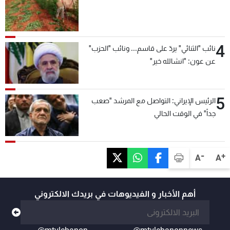
4
نائب "الثنائي" يردّ على قاسم... ونائب "الحزب"
عن عون: "انشالله خير"
5
الرئيس الإيراني: التواصل مع المرشد "صعب
جداً" في الوقت الحالي
-
+
A
A
أهم الأخبار و الفيديوهات في بريدك الالكتروني