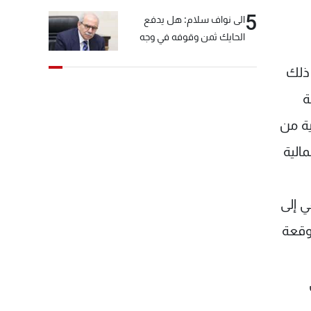
5
الى نواف سلام: هل يدفع
الحايك ثمن وقوفه في وجه
خيّاط؟
 ذلك
لسيولة
ية من
عل الاستدامة المالية
رة النمو الحقيقي إلى
نية المتوقعة
ي