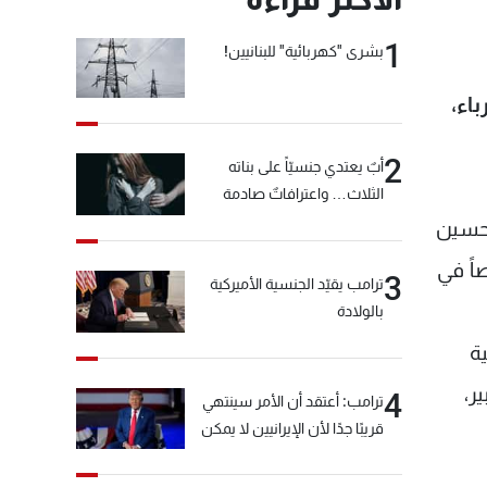
1
بشرى "كهربائية" للبنانيين!
اء،
2
أبٌ يعتدي جنسيّاً على بناته
الثلاث… واعترافاتٌ صادمة
تحسين
اً في
3
ترامب يقيّد الجنسية الأميركية
بالولادة
ة
ر،
4
ترامب: أعتقد أن الأمر سينتهي
قريبًا جدًا لأن الإيرانيين لا يمكن
أن يستمروا على هذا الحال