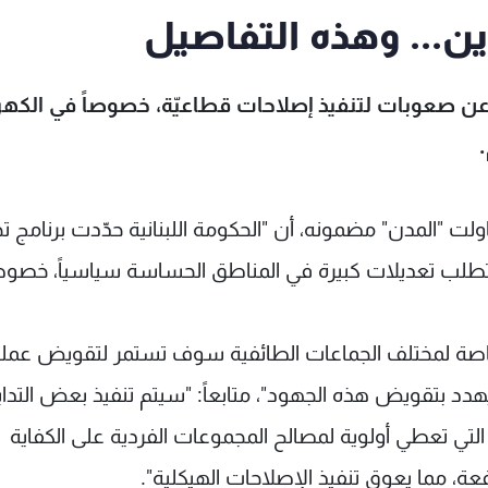
دين... وهذه التفاصيل
رة عن صعوبات لتنفيذ إصلاحات قطاعيّة، خصوصاً في الكهرب
اولت "المدن" مضمونه، أن "الحكومة اللبنانية حدّدت برنامج 
 سيتطلب تعديلات كبيرة في المناطق الحساسة سياسياً، خصوص
الخاصة لمختلف الجماعات الطائفية سوف تستمر لتقويض عملي
دد بتقويض هذه الجهود"، متابعاً: "سيتم تنفيذ بعض التدابي
لتي تعطي أولوية لمصالح المجموعات الفردية على الكفاية
ة، مما يعوق تنفيذ الإصلاحات الهيكلية".