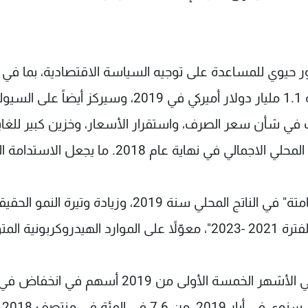
ر حيوي للمساعدة على توجيه السياسة الاقتصادية، بما في
عن طريق تنفيذ برامج التحفيز الاقتصادي، مع حزمة 1.1 مليار دولار أميركي في 2019، وسيركز أيضاً على ا
 في شأن سعر الصرف، واستقرار الأسعار، وخزين كبير للغا
الدين الحكومي يعادل نحو 150 في المئة من الناتج المحلي الاجمالي في نهاية عام 2018. ما يج
ولم يستبعد التقرير ما وصفه 1 في المئة "زيادة صامتة" في الناتج المحلي سنة 2019، وزيادة وتي
2.3 في المئة 2020، إلى متوسط 3 في المئة في الفترة 2021 -2023"، معوّلاً على الموارد الهيدروكربو
وذكر أن تراجع التضخم في أسعار المواد الغذائية في الأشهر الخمسة الأولى من 2019 أسهم في انخفاض ف