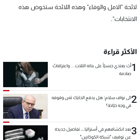
لائحة "الامل والوفاء" وهذه اللائحة ستخوض هذه
الانتخابات".
الأكثر قراءة
1
أبٌ يعتدي جنسيّاً على بناته الثلاث… واعترافاتٌ
صادمة
2
الى نواف سلام: هل يدفع الحايك ثمن وقوفه
في وجه خيّاط؟
3
بعد انكشافهم في أستراليا... تفاصيل جديدة
عن توقيف "شبكة الكوكايين"