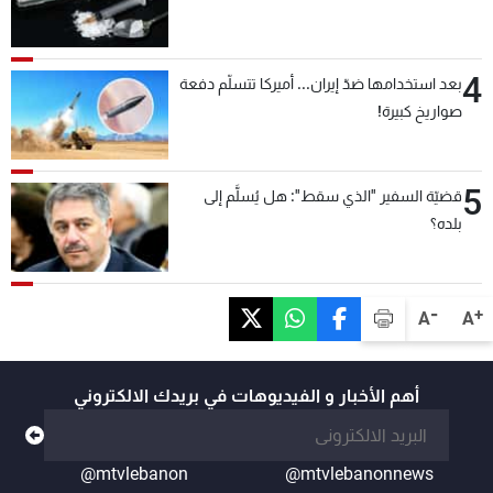
4
بعد استخدامها ضدّ إيران... أميركا تتسلّم دفعة
صواريخ كبيرة!
5
قضيّة السفير "الذي سقط": هل يُسلَّم إلى
بلده؟
-
+
A
A
أهم الأخبار و الفيديوهات في بريدك الالكتروني
@mtvlebanon
@mtvlebanonnews