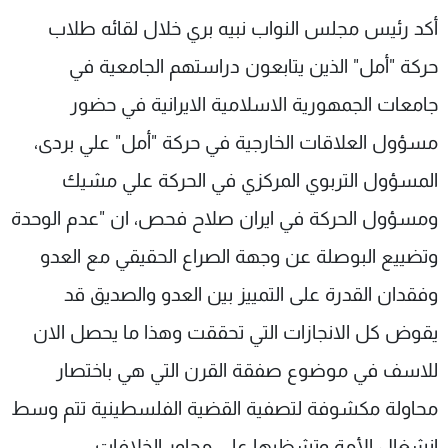
شاهد البرامج
أكد رئيس مجلس النواب نبيه بري خلال لقائه طلاب
الترددات
حركة "أمل" الذين يتابعون دراستهم الجامعية في
جامعات الجمهورية الاسلامية الايرانية في حضور
عن MTV
وظائف
الإنـتـاج
تواصل معنا
مسؤول العلاقات الخارجية في حركة "أمل" علي بردى،
لاعلاناتكم
شروط الإسـتخدام
المسؤول التربوي المركزي في الحركة علي مشيك
سياسة الخصوصية
ومسؤول الحركة في ايران صلاح فحص، ان "عدم الوحدة
وتضييع البوصلة عن وجهة الصراع الحقيقي مع العدو
وفقدان القدرة على التمييز بين العدو والصديق قد
يقوض كل الانجازات التي تحققت وهذا ما يحصل الان
للاسف في موضوع صفقة القرن التي هي باختصار
محاولة مكشوفة لتصفية القضية الفلسطينية تتم وسط
انشغال الأمة وتشظيها على محاور الخلافات