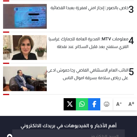
3
خاص بالصور: إنجاز امني لمفرزة بعبدا القضائية
4
معلومات MTV: المديرة العامة للجمارك غراسيا
القزي ستفتح بعد قليل السكانر عند نقطة
المصنع لتسهيل عملية التصدير البري إلى
السعودية والدول العربية
5
النائب العام الاستئنافي القاضي رجا حموش ادعى
على رياض سلامة بسرقة اموال الناس
وتأسيس شركات وهمية بهدف شراء أسهم
مصرفية وتهريبها وتبييض اموال
-
+
A
A
أهم الأخبار و الفيديوهات في بريدك الالكتروني