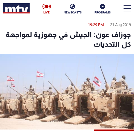
LIVE
NEWSCASTS
PROGRAMS
19:29 PM
21 Aug 2019
en
جوزاف عون: الجيش في جهوزية لمواجهة
الأخبار
كل التحديات
سياسة
ناس
إقتصاد
فن
منوعات
رياضة
كأس العالم
البرامج
جدول البرامج