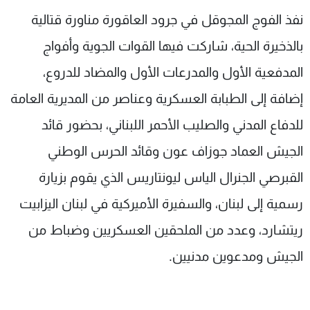
شاهد البرامج
نفذ الفوج المجوقل في جرود العاقورة مناورة قتالية
الترددات
بالذخيرة الحية، شاركت فيها القوات الجوية وأفواج
المدفعية الأول والمدرعات الأول والمضاد للدروع،
عن MTV
وظائف
الإنـتـاج
تواصل معنا
إضافة إلى الطبابة العسكرية وعناصر من المديرية العامة
لاعلاناتكم
شروط الإسـتخدام
للدفاع المدني والصليب الأحمر اللبناني، بحضور قائد
سياسة الخصوصية
الجيش العماد جوزاف عون وقائد الحرس الوطني
القبرصي الجنرال الياس ليونتاريس الذي يقوم بزيارة
رسمية إلى لبنان، والسفيرة الأميركية في لبنان اليزابيت
ريتشارد، وعدد من الملحقين العسكريين وضباط من
الجيش ومدعوين مدنيين.