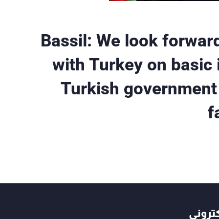
Bassil: We look forward
with Turkey on basic
Turkish government 
f
كتروني