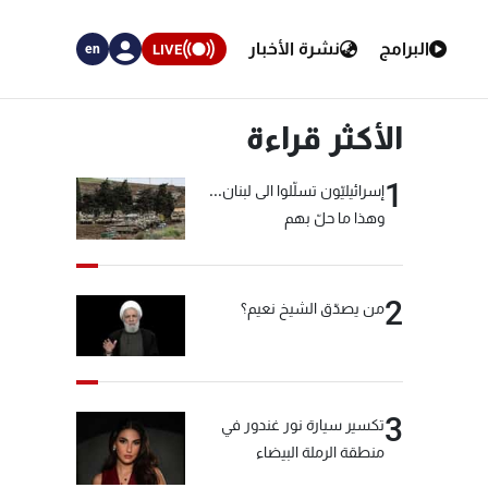
البرامج
نشرة الأخبار
LIVE
en
الأكثر قراءة
1
إسرائيليّون تسلّلوا الى لبنان...
وهذا ما حلّ بهم
2
من يصدّق الشيخ نعيم؟
3
تكسير سيارة نور غندور في
منطقة الرملة البيضاء