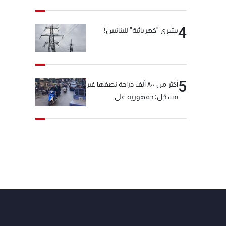
4
بشرى "كهربائية" للبنانيين!
5
أكثر من ٨٠٠ ألف دراجة نصفها غير
مسجّل: جمهورية على
"دولابَين"!