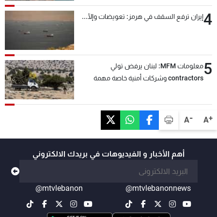
4
إيران ترفع السقف في هرمز: تعويضات وإلّا...
5
معلومات MFM: لبنان يرفض تولي
contractors وشركات أمنية خاصة مهمة
التحقق من نزع سلاح "حزب الله"
-
+
A
A
أهم الأخبار و الفيديوهات في بريدك الالكتروني
@mtvlebanon
@mtvlebanonnews