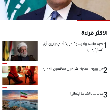
شاهد البرامج
الترددات
عن MTV
وظائف
الأكثر قراءة
الإنـتـاج
تواصل معنا
لاعلاناتكم
شروط الإسـتخدام
1
سياسة الخصوصية
نعيم قاسم يبادر... و"الحزب" أمام خيارين: أيّ
"سمّ" يختار؟
2
في بيروت: تفكيك شبكتين منظّمتين للدعارة!
3
هرمز... والشرط الإيراني!