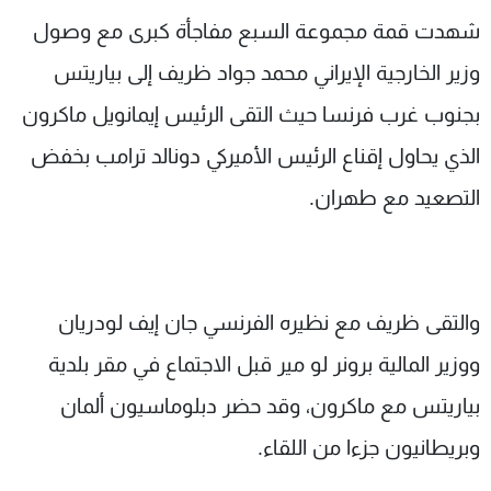
شاهد البرامج
شهدت قمة مجموعة السبع مفاجأة كبرى مع وصول
الترددات
وزير الخارجية الإيراني محمد جواد ظريف إلى بياريتس
بجنوب غرب فرنسا حيث التقى الرئيس إيمانويل ماكرون
عن MTV
وظائف
الإنـتـاج
تواصل معنا
الذي يحاول إقناع الرئيس الأميركي دونالد ترامب بخفض
لاعلاناتكم
شروط الإسـتخدام
التصعيد مع طهران.
سياسة الخصوصية
والتقى ظريف مع نظيره الفرنسي جان إيف لودريان
ووزير المالية برونر لو مير قبل الاجتماع في مقر بلدية
بياريتس مع ماكرون، وقد حضر دبلوماسيون ألمان
وبريطانيون جزءا من اللقاء.