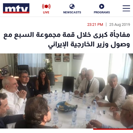
LIVE
NEWSCASTS
PROGRAMS
23:21 PM
25 Aug 2019
en
مفاجأة كبرى خلال قمة مجموعة السبع مع
الأخبار
وصول وزير الخارجية الإيراني
سياسة
ناس
إقتصاد
فن
منوعات
رياضة
كأس العالم
البرامج
جدول البرامج