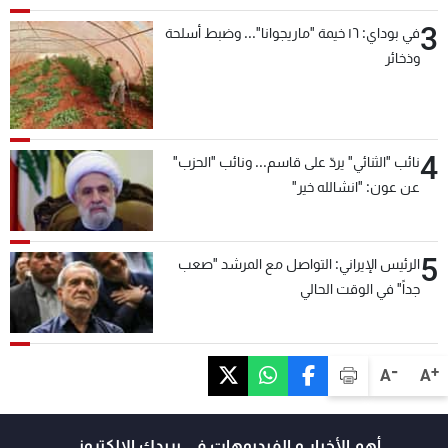
3
في بوداي: ١٦ خيمة "ماريجوانا"... وضبط أسلحة
وذخائر
4
نائب "الثنائي" يردّ على قاسم... ونائب "الحزب"
عن عون: "انشالله خير"
5
الرئيس الإيراني: التواصل مع المرشد "صعب
جداً" في الوقت الحالي
-
+
A
A
أهم الأخبار و الفيديوهات في بريدك الالكتروني