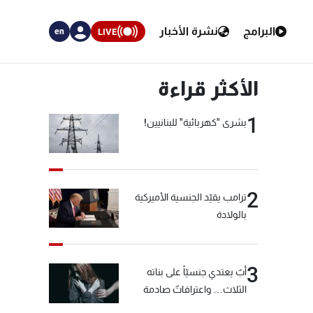
البرامج
نشرة الأخبار
LIVE
en
الأكثر قراءة
1
بشرى "كهربائية" للبنانيين!
2
ترامب يقيّد الجنسية الأميركية
بالولادة
3
أبٌ يعتدي جنسيّاً على بناته
الثلاث… واعترافاتٌ صادمة