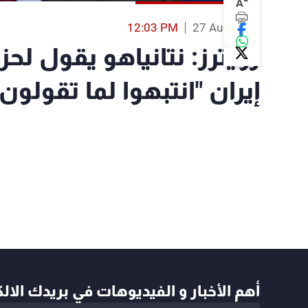
-
A
12:03 PM
27 Aug 2019
رويترز: نتانياهو يقول لحز
إيران "انتبهوا لما تقولون
أهم الأخبار و الفيديوهات في بريدك الال