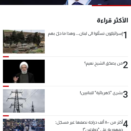
شاهد البرامج
الترددات
الأكثر قراءة
1
إسرائيليّون تسلّلوا الى لبنان... وهذا ما حلّ بهم
عن MTV
وظائف
الإنـتـاج
تواصل معنا
لاعلاناتكم
شروط الإسـتخدام
سياسة الخصوصية
2
من يصدّق الشيخ نعيم؟
3
بشرى "كهربائية" للبنانيين!
4
أكثر من ٨٠٠ ألف دراجة نصفها غير مسجّل:
جمهورية على "دولابَين"!