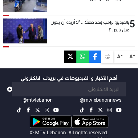
5
بالفيديو: ترامب يُنقذ طفلاً... "لا أريده أن يكون
مثل بايدن"!
-
+
A
A
أهم الأخبار و الفيديوهات في بريدك الالكتروني
@mtvlebanon
@mtvlebanonnews
© MTV Lebanon. All rights reserved.