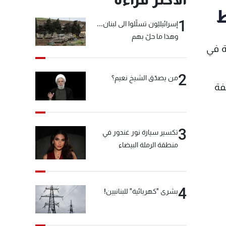
ط
1
إسرائيليّون تسلّلوا الى لبنان...
وهذا ما حلّ بهم
ة في
2
من يصدّق الشيخ نعيم؟
 من التابعية السورية وتم ضبط 34 مخالفة
3
تكسير سيارة نور غندور في
منطقة الرملة البيضاء
4
بشرى "كهربائية" للبنانيين!