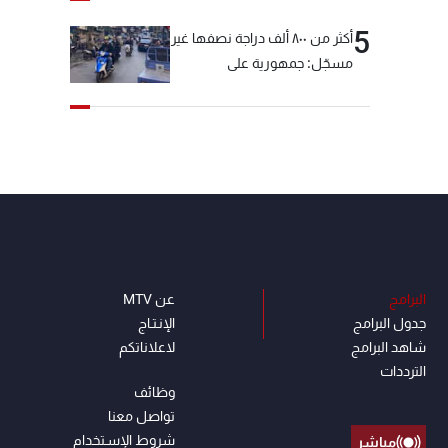
5
أكثر من ٨٠٠ ألف دراجة نصفها غير
مسجّل: جمهورية على
"دولابَين"!
البرامج
عن MTV
جدول البرامج
الإنـتـاج
شاهد البرامج
لاعلاناتكم
الترددات
وظائف
تواصل معنا
شروط الإسـتخدام
مباشر