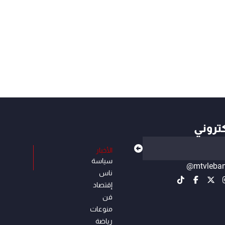
كتروني
الأخبار
سياسة
@mtvleba
ناس
إقتصاد
فن
منوعات
رياضة